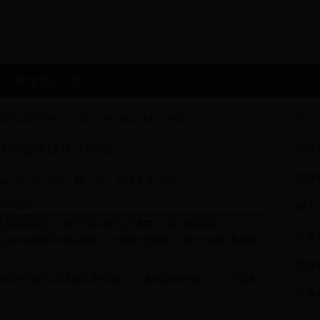
球迷文化介绍
热
宾激战世界杯：铁血对决引爆全球格斗热潮
决引爆全球格斗热潮
3843条浏览
分类：
球迷文化介绍

巅峰之战
世界杯的擂台，整个格斗圈为之沸腾。这位曾横扫K-1、
仑决特邀选手身份参战，与来自巴西的“坦克”卡洛斯·桑托斯
的抗击打能力让这场比赛变成了一场意志的较量。”——现场