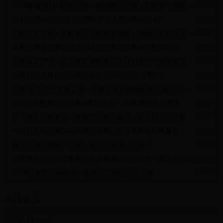
2018年世界杯F组风云录：德国爆冷出局，墨西哥与瑞典的生死之战
04-26
2018世界杯大热门：法国队夺冠之路回顾与分析
04-26
足彩比赛实况：从数据分析到实战策略，揭秘世界杯投注技巧
04-27
直板改横版：著名球员的转型之路与世界杯的辉煌时刻
04-28
央视发表声明：世界杯转播权争议背后的真相与未来展望
04-24
中超运动员身价排行榜：谁是当今足坛的“金童”？
04-28
保罗-迪巴拉世界杯之旅：从替补奇兵到阿根廷夺冠的关键先生
04-25
CSV比赛数据助力世界杯数据分析，揭秘球队胜负关键
04-27
乒乓球世界杯奖杯：荣耀与传承的象征，见证历史与未来
04-27
一灵世界杯：激情与荣耀的碰撞，足球世界的巅峰盛宴
04-28
横滨与清水激战90分钟，最终结果令人意外！
04-29
伊朗球员后卫互殴事件：世界杯赛场上的惊人一幕引发热议
04-25
2018世界杯滑跪瞬间：激情与荣耀的完美诠释
04-25
友情链接
404 Not Found