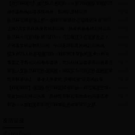
【世界杯锦集】波兰队高光时刻：从莱万到团队荣耀的绿茵传奇
06-12
势。
林书豪昨晚比赛表现神勇，助球队逆转取胜
05-04
世界杯足球赛场上的一场特殊“象棋比赛成绩记录表”展示活动
05-27
"圣诞树阵型的魅力在于它的欺骗性，看似保守实则暗藏杀机。三
后腰配置让球队在攻防转换时永远多一个出球点。" —— 前米兰
上海7月世界杯热身赛精彩回顾：独家视频集锦与球员高光时刻解析
06-15
助教毛里吉奥·维尼亚蒂
世界杯小组赛球队球员打分：谁是最佳？谁需要改进？
05-13
卢裕富世锦赛精彩回顾：中国足球新星的崛起与挑战
06-04
随着足球战术的演进，米兰的4321也在不断升级。皮奥利在保留传统
猛龙对76人比赛视频回顾：精彩对决背后的战术分析与球员表现
04-26
精髓的同时，加入了高位压迫和边路突击等现代元素。这个曾经帮助
泰森之子首次亮相拳击赛场，世界杯体育赛事再添新看点
04-25
米兰登上欧洲之巅的经典阵型，正在书写新的传奇篇章。
哥伦比亚世界杯总价值揭秘：球队实力与商业价值的完美结合
05-03
世界杯赛场上，最令人捧腹的“摸腿比赛”背后的故事
04-30
【精彩瞬间】法国队世界杯进球全回放：姆巴佩凌空斩+吉鲁头槌破门集锦
06-16
里皮如何与球员沟通：揭秘世界杯冠军教练的沟通艺术
04-25
邹达：从默默无闻到世界杯舞台的传奇球员之路
05-26
友情链接
404 Not Found