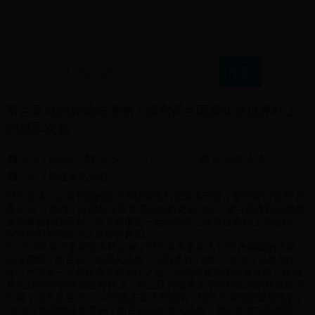
首页
球迷论坛
支持球队展示
球迷文化介绍
荷兰足球的辉煌与遗憾：探究荷兰国家队在世界杯上
的冠军次数
发布：admin
2025-09-20 03:30:52
6090条浏览

分类：
球迷文化介绍
荷兰足球，以其华丽的技术和进攻性打法闻名于世，被球迷们誉为“无
冕之王”。然而，在国际足联世界杯的历史长河中，荷兰国家队却始终
未能将金杯捧回家。本文将带您一起回顾荷兰队在世界杯上的征程，
探讨他们与冠军失之交臂的原因。
自1974年首次参加世界杯以来，荷兰队共参加了10次决赛圈的比赛。
在这期间，荷兰队三次闯入决赛，分别是1974年、1978年以及2010
年。尽管每一次都距离梦想如此之近，但最终都未能如愿以偿。特别
是在1974年的西德世界杯上，荷兰队凭借全攻全守的战术风格震惊了
世界，但在决赛中以1-2不敌东道主西德队，错失了夺冠的最佳机会。
1978年的阿根廷世界杯，荷兰队再次杀入决赛，面对东道主阿根廷