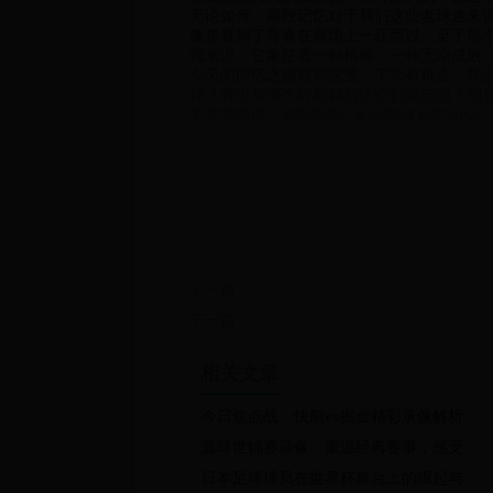
无论如何，那段记忆对于我们这些老球迷来
像是看到了青春在赛场上一跃而过。至于那
我来说，它象征着一种精神，一种无论成败
今天的回忆之旅就到这里。下次有机会，我
样？有没有哪个时刻特别让你们难忘的？别
的爱和激情！#篮球回忆 #活塞04 #球场风云
上一篇
下一篇
相关文章
今日焦点战：快船vs掘金精彩录像解析——NBA西部豪强正面交锋
蓝球世锦赛录像：重温经典赛事，感受篮球魅力
日本足球球员在世界杯舞台上的崛起与辉煌