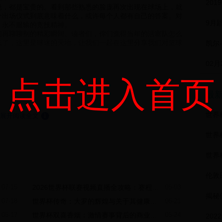
说，都是宝贵的。看到那些熟悉的脸庞再次出现在球场上，就
个出场仪式到底意味着什么，或许每个人都有自己的答案。对
、永不服输的竞技精神。
们再聊聊别的精彩瞬间。读者们，你们觉得当年的活塞队怎么
忘了，这里是球迷的天地，让我们一起在这里分享我们对篮球
凯尔
02
点击进入首页
最
展开阅读全文
⇓
07-15
2026世界杯联赛视频直播全攻略：赛程、平台与观赛指南
05-03
揭秘
07-18
世界杯传奇：大罗的辉煌与关于其健康状况的不实传言
06-21
05-17
世界杯双喜香烟：激情赛事背后的商业博弈与文化符号
05-24