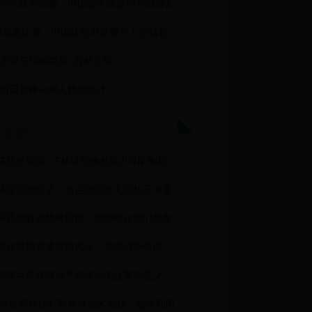
2019年九球世锦赛：中国选手陈思明夺冠背后的故事与精彩瞬间
9月跆拳道比赛：中国队在世界舞台上的精彩表现与未来展望
-库兹马NBA数据_百科介绍
月20日黄蜂vs湖人数据统计
新发布
世界杯战火重燃：FM球员修改助力球队制胜秘籍
世界杯背后的经济：省运动员收入现状及未来展望
世界杯历届解说经典回顾：那些年让我们热血沸腾的解说员与名场面
伦敦田径世锦赛奖牌榜风云：美国强势领跑，中国创历史最佳战绩
伊朗世界杯球员号码背后的故事与意义
2022年世界杯比利时角球战术揭秘：如何利用定位球扭转比赛局势