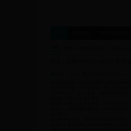
首页
球迷论坛
支持球队展示
首页
球迷文化介绍
球员！活塞
球员！活塞04球员出场仪式 辉煌
发布：admin
2025-09-20 12:10:14
读者们大家好！今天咱们聊聊活塞队那激动人
了！灯光璀璨，音乐嗨翻天，每个球员都像
么多年过去了，回头看看，这场面是够震撼
遗憾呢？咱们一起来看看吧！
那年的活塞队真是百花齐放，阵容强得不行。
华莱士，这阵容放在那是多少对手的噩梦啊
彩的表演。
你们有没有发现，虽然那年的出场仪式拽上
为啥呢？难道是那个出场仪式的魔力只持续
需要的是持久的团队合作和对胜利的不懈追