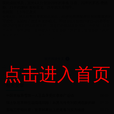
获此成就球员，另外4人分别是09年的泰格-伍兹、20年的罗杰-费德
勒、21年的康纳-麦格雷戈、25年的大谷翔平。
詹姆斯：1.376亿美元
今年4月，湖人在季后赛首轮出局后，40岁的詹姆斯并没有排除退役的
可能性，这延续了他近年来的模式。即使在6月份他行使25-26赛季价
值5260万美元的球员选项后，球迷们仍然对退役感到十分担忧，以至
于本月一些球迷被一条神秘的社交媒体帖子所欺骗，而这条帖子后来
被证明是轩尼诗的广告宣传活动的一部分。
虽然詹姆斯即将成为NBA历史上首位征战23个赛季的球员，但他正显
露出衰老的迹象，预计坐骨神经痛将使他缺席赛季的头几周。然而，
他的商业活动并没有放缓的迹象，包括与耐克、DraftKings和亚马逊等
品牌签订的传统代言协议，以及股权投资，例如今年夏天对梦幻体育
网站Fantasy Life进行投资，与多方品牌进行联动，詹姆斯商业价值依
展开阅读全文
⇓
旧在运动员中名列前茅。
上一篇
点击进入首页
杜兰特：1.043亿美元
自2020年与篮网签下一份4年1.98亿美元的合同以来，杜兰特已被交
下一篇
易两次：2023年2月被交易至太阳，以及今年7月被交易至火箭。然
而，这位37岁的前锋在刚刚与火箭签下了一份2年9000万美元的续约
相关文章
合同，在一定程度上表明了他对新东家的承诺，他降薪3000万美元彰
显对新东家的诚意。
杜兰特用多元化的投资组合来补充他的球员薪水，其中包括与
中国单板滑雪第一人王磊享受比赛推广运动
08-05
FanDuel、迪克体育用品和咖啡连锁店Joe&the Juice等品牌的合作，
瑞士队世界杯往届战绩回顾：从黑马传奇到欧洲劲旅的崛起之路
07-18
以及通过其家族理财室35V持有的股权，其中包括今年对气泡水制造
商Spindrift和法国足球俱乐部巴黎圣日耳曼的投资。
英格兰甲组比赛：世界杯舞台上的青春与实力碰撞
05-23
杜兰特最近还重新获得了一些他已经赚到的现金。9月份，Coinbase