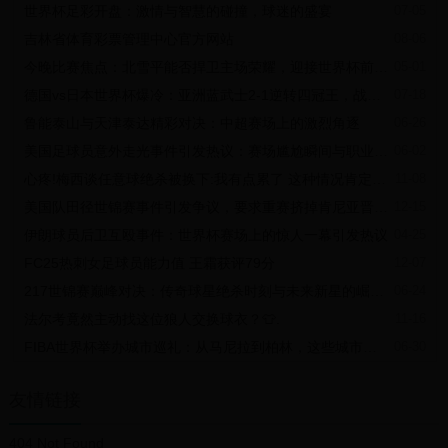
世界杯足彩开盘：激情与智慧的碰撞，球迷的盛宴
07-05
表示，在杜兰特几年前意外锁定账户后，已经恢复了他在加密货币交
易所的账户。
吉林省体育彩票管理中心官方网站
08-06
排名第4-10名：
字母哥9910万美元
今晚比赛焦点：北雪平能否捍卫主场荣耀，迎接世界杯前的最后挑战
05-01
塔图姆7910万美元
德国vs日本世界杯爆冷：亚洲蓝武士2-1逆转四冠王，战术复盘与赛后分析
07-18
爱德华兹6560万美元
恩比德6520万美元
鲁能泰山与天津泰达精彩对决：中超赛场上的激烈角逐
06-26
吉米-巴特勒6510万美元
美国足球员意外走光事件引发热议：赛场尴尬瞬间与职业运动员形象管理
06-02
亚历山大6330万美元
约基奇6320万美元
心疼!梅西谈任意球绝杀被换下:我有点累了 这种情况肯定还会发生
11-08
美国队田径世锦赛事件引发争议，要求重赛挤掉肯尼亚晋级决赛
12-15
伊朗球员后卫互殴事件：世界杯赛场上的惊人一幕引发热议
04-25
FC25热刺女足球员能力值 王霜获评79分
12-07
217世锦赛巅峰对决：传奇球星绝杀时刻与未来新星的崛起之路
06-24
法尔考竟然主动找这位狼人交换球衣？👕.
11-16
FIBA世界杯举办城市巡礼：从马尼拉到柏林，这些城市如何点燃篮球激情
06-30
友情链接
404 Not Found