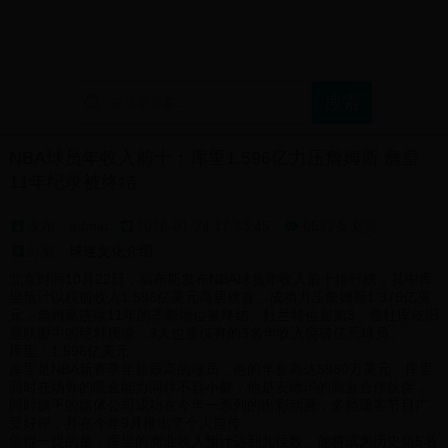
首页
球迷论坛
支持球队展示
球迷文化介绍
NBA球员年收入前十：库里1.596亿力压詹姆斯 詹皇
11年纪录被终结
发布：admin
2026-01-24 17:33:45
6522条浏览

分类：
球迷文化介绍
北京时间10月22日，福布斯发布NBA球员年收入前十排行榜，其中库
里预计以税前收入1.596亿美元高居榜首，成功力压詹姆斯1.376亿美
元，詹姆斯连续11年的垄断地位被终结。杜兰特位居第3，詹杜库依旧
是联盟中的绝对顶流，3人也是仅有的3名年收入突破亿元球员。
库里：1.596亿美元
库里是NBA新赛季年薪最高的球员，他的年薪高达5960万美元。库里
同时在场外的吸金能力同样不容小觑，他是安德玛的商业合作伙伴，
同时旗下的媒体公司成功在今年一系列的出彩动画，多档播客节目广
受好评，并在今年9月推出了个人自传。
值得一提的是，库里的商业收入预计达到九位数，他将成为历史第5名