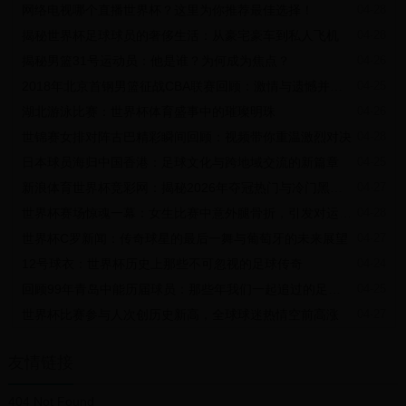
网络电视哪个直播世界杯？这里为你推荐最佳选择！
04-28
揭秘世界杯足球球员的奢侈生活：从豪宅豪车到私人飞机
04-28
揭秘男篮31号运动员：他是谁？为何成为焦点？
04-26
2018年北京首钢男篮征战CBA联赛回顾：激情与遗憾并存的赛季征程
04-25
湖北游泳比赛：世界杯体育盛事中的璀璨明珠
04-26
世锦赛女排对阵古巴精彩瞬间回顾：视频带你重温激烈对决
04-28
日本球员海归中国香港：足球文化与跨地域交流的新篇章
04-25
新浪体育世界杯竞彩网：揭秘2026年夺冠热门与冷门黑马背后的数据博弈
04-27
世界杯赛场惊魂一幕：女生比赛中意外腿骨折，引发对运动员安全的深度思考
04-28
世界杯C罗新闻：传奇球星的最后一舞与葡萄牙的未来展望
04-27
12号球衣：世界杯历史上那些不可忽视的足球传奇
04-24
回顾99年青岛中能历届球员：那些年我们一起追过的足球英雄
04-25
世界杯比赛参与人次创历史新高，全球球迷热情空前高涨
04-27
友情链接
404 Not Found