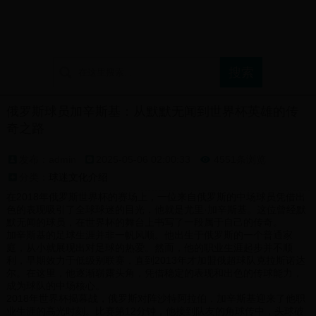
首页
球迷论坛
支持球队展示
球迷文化介绍
俄罗斯球员加辛斯基：从默默无闻到世界杯英雄的传
奇之路
发布：admin
2025-05-06 02:00:33
4551条浏览

分类：
球迷文化介绍
在2018年俄罗斯世界杯的赛场上，一位来自俄罗斯的中场球员凭借出
色的表现吸引了全球球迷的目光，他就是尤里·加辛斯基。这位曾经默
默无闻的球员，在世界杯的舞台上书写了一段属于自己的传奇。
加辛斯基的足球生涯并非一帆风顺。他出生于俄罗斯的一个普通家
庭，从小就展现出对足球的热爱。然而，他的职业生涯起步并不顺
利，早期效力于低级别联赛，直到2013年才加盟俄超球队克拉斯诺达
尔。在这里，他逐渐崭露头角，凭借稳定的表现和出色的传球能力，
成为球队的中场核心。
2018年世界杯揭幕战，俄罗斯对阵沙特阿拉伯，加辛斯基迎来了他职
业生涯的高光时刻。比赛第12分钟，他接到队友的角球传中，头球破