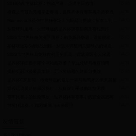
2018济南冬泳比赛：挑战严寒，点燃冬日激情
05-03
泰森之子首次亮相拳击赛场，世界杯体育赛事再添新看点
04-25
Minnesota球员在世界杯赛场上的崛起与挑战：从本土到全球的足球梦想
04-30
从篮球到足球：火箭球迷的世界杯观赛指南及赛程安排
04-29
2026年世界杯南美洲区预赛：南美豪强争霸，谁能脱颖而出？
05-05
柏林联近期5场激战回顾：从战术调整到关键球员的爆发表现
04-27
2022年世界杯乌龙球数创历史新高，背后原因令人深思
04-29
世界杯详细赔率哪个网站最靠谱？专业分析与推荐指南
04-24
揭秘英冠球员最高年薪：足球界隐藏的财富与挑战
05-03
世界杯C罗新闻：传奇球星的最后一舞与葡萄牙的未来展望
04-27
退役运动员贬值原因探析：从辉煌到平淡的转型困境
04-26
赛车比赛中的惊险事故：世界杯体育赛事中的安全挑战与反思
05-01
世界杯比赛z：精彩瞬间与未来展望
04-26
友情链接
404 Not Found