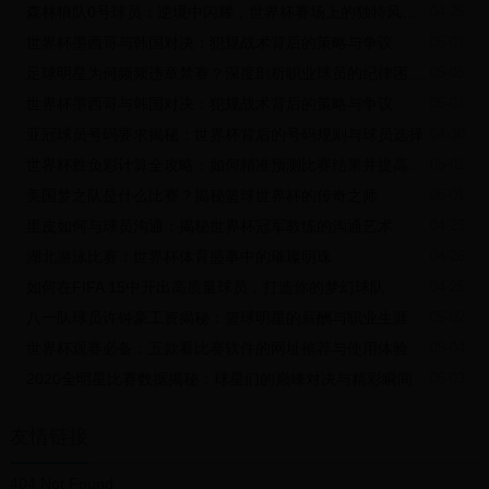
森林狼队0号球员：逆境中闪耀，世界杯赛场上的独特风景线
04-25
世界杯墨西哥与韩国对决：犯规战术背后的策略与争议
05-01
足球明星为何频频违章禁赛？深度剖析职业球员的纪律困境与赛场争议
05-05
世界杯墨西哥与韩国对决：犯规战术背后的策略与争议
05-01
亚冠球员号码要求揭秘：世界杯背后的号码规则与球员选择
04-30
世界杯胜负彩计算全攻略：如何精准预测比赛结果并提高中奖率
05-01
美国梦之队是什么比赛？揭秘篮球世界杯的传奇之师
05-01
里皮如何与球员沟通：揭秘世界杯冠军教练的沟通艺术
04-25
湖北游泳比赛：世界杯体育盛事中的璀璨明珠
04-26
如何在FIFA 15中开出高质量球员，打造你的梦幻球队
04-25
八一队球员许钟豪工资揭秘：篮球明星的薪酬与职业生涯
05-02
世界杯观赛必备：五款看比赛软件的网址推荐与使用体验
05-04
2020全明星比赛数据揭秘：球星们的巅峰对决与精彩瞬间
05-03
友情链接
404 Not Found