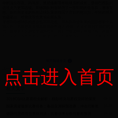
中的顶尖存在。内马尔、维尼修斯等年轻球员的成长，使得巴西队的
进攻火力更加凶猛。而德国队则在经历了一段时间的低谷后，逐渐复
苏。新帅弗里克的执教让球队重新找回了昔日的统治力，年轻的球员
如穆夏拉、哈弗茨等也逐渐崭露头角。
亚洲和非洲球队的进步也不容忽视。日本队在近年来的国际赛事中表
现出色，尤其是在卡塔尔世界杯中进入16强，让人们看到了他们的潜
力。而摩洛哥队则是非洲的代表，他们在预选赛中表现出色，晋级世
界杯正赛。虽然整体实力稍逊于欧洲和南美球队，但他们的表现依然
值得期待。
此外，英格兰队和西班牙队也是晋级球队排行中的劲旅。英格兰队在
年轻球员的培养上取得了显著成效，福登、萨卡等新星的成长让球队
的未来充满希望。而西班牙队则依靠着一贯的传控打法，逐渐找回了
昔日的辉煌。
展开阅读全文
⇓
总的来说，2023年世界杯的晋级球队排行中，欧洲和南美球队依然是
上一篇
点击进入首页
夺冠的热门，但亚洲和非洲球队的进步也为比赛增添了更多的悬念和
看点。无论最终哪支球队夺冠，这届世界杯无疑将为全球球迷带来一
下一篇
场精彩绝伦的足球盛宴。
相关文章
2018CBA比赛赛程全解析：精彩对决与赛程安排的深度剖析
04-30
国家男篮最新比赛任务：备战亚洲杯预选赛，冲击巴黎奥运会资格
04-28
德国与墨西哥世界杯对决：比赛倍率分析与赛前预测
04-28