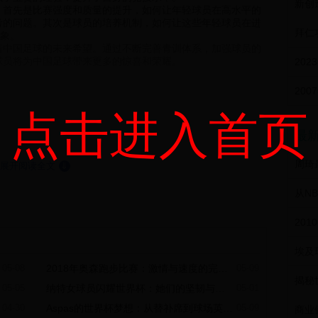
。首先是比赛强度和质量的提升，如何让年轻球员在高水平的
考的问题。其次是球员的培养机制，如何让这些年轻球员在进
拜仁
现象。
着中国足球的未来希望。通过不断完善青训体系，加强球员的
球员将为中国足球带来更多的惊喜和荣耀。
点击进入首页
最
展开阅读全文
⇓
20
05-08
2018年奥森跑步比赛：激情与速度的完美碰撞
05-09
05-05
纳特女球员闪耀世界杯：她们的坚韧与荣耀如何改写历史？
05-01
04-30
Aspas的世界杯梦想：从替补席到球场英雄的蜕变
05-09