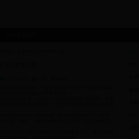
球迷文化介绍
热
赛球员：未来中国足球的希望之星
足球的希望之星
8418条浏览
分类：
球迷论坛

其是青训体系的建设。中超精英梯队联赛作为中国足球青训的
球员被视为未来中国足球的希望之星。
俱乐部的青训体系，他们经过严格的选拔和系统的训练，具备
比赛中展现出的潜力和天赋，让人们对中国足球的未来充满期
20
中超精英梯队联赛中表现出色，多次在关键比赛中打入制胜
时的武磊。同样，广州恒大的梯队球员张强，以其出色的防守
示自我的平台，也为中国足球的未来储备了人才。通过与国内
累了宝贵的经验，提升了自身的竞技水平。