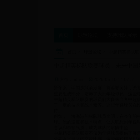
首页
球迷论坛
支持球队展示
首页
球迷论坛
中超精英梯队联
中超精英梯队联赛球员：未来中国
发布：admin
2025-05-10 14:07:51
近年来，中国足球的发展一直备受关注，尤
重要组成部分，培养了大批年轻球员，这些
中超精英梯队联赛的球员们大多来自各中超
了一定的技术和战术素养。这些年轻球员在
待。
例如，上海海港的梯队球员李明，在今年的
球。他的速度和技术特点，让人联想到年轻
意识和领袖气质，成为球队的后防中坚。
中超精英梯队联赛不仅为年轻球员提供了展
外高水平球队的交流比赛，这些年轻球员积