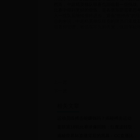
然而，中超精英梯队联赛也面临着一些挑战
比赛中得到更好的锻炼，是各俱乐部需要思
入一线队后继续保持进步，避免“伤仲永”的
总的来说，中超精英梯队联赛的球员们承载
培养和管理，相信在不久的将来，这些年轻
上一篇
下一篇
相关文章
运动员练搏击能赚钱吗？揭秘搏击运动背后的商业价值与收入来源
曼联第18轮比赛录像回顾：红魔逆转取胜，战术调整显成效
揭秘世界杯直播背后的黑幕：CC直播比赛开挂现象引发热议