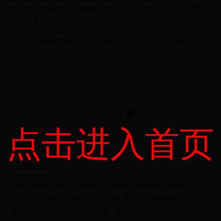
到14岁偶然接触田径。"安娜在一次采访中回忆道，"当我第一次握住
链球时，就感觉找到了真正的自己。"
打破性别刻板印象的斗士
在男性主导的投掷项目中，安娜用实力证明女性同样可以创造奇迹。
她的训练日常令人震撼：
每周6天高强度训练
最大卧推重量达140公斤
链球旋转速度可达30转/分钟
"美丽不在于外表，而在于你如何突破自己的极限。" —— 安娜·沃
达尔奇克
展开阅读全文
⇓
东京奥运会的遗憾与新生
上一篇
点击进入首页
2021年东京奥运会，带伤参赛的安娜仅获得银牌。但这位35岁的老将
下一篇
没有退役打算："我还在进步，2024年巴黎见！"如今她正在为第三届
奥运会卫冕而战，每天在社交媒体分享训练视频，激励着无数年轻女
相关文章
孩。
世界杯历史上最多点球的比赛：一场惊心动魄的点球大战
05-18
安娜·沃达尔奇克主要成就：
击剑运动员姓室的传奇故事：从奥运赛场到世界杯的辉煌征程
04-27
年份
赛事
成绩
运河团体羽毛球比赛：激情对决，团结拼搏的体育盛宴
05-14