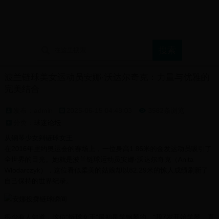
首页
球迷论坛
支持球队展示
球迷文化介绍
波兰链球美女运动员安娜·沃达尔奇克：力量与优雅的
完美结合
发布：admin
2025-06-15 04:48:03
3582条浏览

分类：
球迷论坛
从钢琴少女到链球女王
在2016年里约奥运会的赛场上，一位身高1.86米的金发运动员吸引了
全世界的目光。她就是波兰链球运动员安娜·沃达尔奇克（Anita
Włodarczyk），这位看似柔美的姑娘却以82.29米的惊人成绩刷新了
自己保持的世界纪录。
很少有人知道，这位"链球女王"最初是学钢琴的。"我7岁开始学琴，直