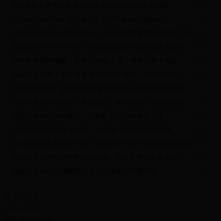
2016
里约奥运会
金牌（82.29m WR）
Dirk球员在世界杯赛场上的传奇表现与职业生涯回顾
04-28
TES vs SN完整比赛回顾：电竞世界杯中的巅峰对决
05-16
2020
东京奥运会
银牌
法国女子篮球运动员的崛起：从青训到世界舞台的辉煌之路
04-24
竞彩足球打不开世界杯？球迷们如何应对技术故障与赛事激情
05-24
中甲联赛赛制详解：全年共30轮比赛，带你了解中国足球次级联赛的精彩赛程
05-22
高雄热血沸腾！世界杯预选赛亚洲区激战，球迷狂欢夜全记录
04-26
2022年世界杯：阿根廷队荣获“最佳团队”称号的辉煌历程
05-26
武林风最新一期比赛：热血激战，拳拳到肉，谁能问鼎巅峰？
04-28
德国足球球员身价飙升：从新星到巨星的崛起之路
05-29
NBA球员37号的传奇故事：从无名小卒到世界杯英雄
05-16
100万象棋比赛震撼开赛：传统棋艺与现代竞技的激情碰撞
06-07
古巴女排在世锦赛的辉煌与挑战：历史荣耀与未来展望
05-25
揭秘世界杯球员高峰图片背后的故事与荣耀时刻
05-26
友情链接
404 Not Found