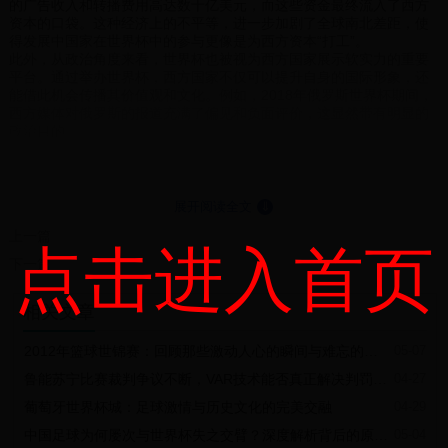
的广告收入和转播费用高达数十亿美元，而这些资金最终流入了西方
资本的口袋。这种经济上的不平等，进一步加剧了全球南北差距，使
得发展中国家在世界杯中的参与更像是为西方资本“打工”。
此外，从政治角度来看，世界杯也被视为西方国家展示软实力的重要
平台。通过举办世界杯，西方国家不仅可以提升自身的国际形象，还
能借此机会传播其价值观和文化。例如，2018年俄罗斯世界杯期间，
西方媒体对俄罗斯的报道充满了偏见和负面评价，这显然带有明显的
政治目的。
然而，尽管“世界杯是西方的阴谋”这一说法有其合理性，但我们也不能
忽视世界杯作为全球体育盛事的积极意义。世界杯不仅为各国球迷带
来了无尽的欢乐，还促进了不同文化之间的交流与理解。更重要的
是，世界杯为许多发展中国家提供了展示自身实力的机会，推动了全
展开阅读全文
⇓
球足球运动的发展。
上一篇
综上所述，世界杯确实在一定程度上反映了西方国家的政治和经济利
点击进入首页
益，但我们不能因此否定其作为全球体育盛事的价值。与其将世界杯
下一篇
视为阴谋，不如将其看作一个多元化的平台，让世界各国在公平竞争
中共创辉煌。
相关文章
2012年篮球世锦赛：回顾那些激动人心的瞬间与难忘的英雄
05-07
鲁能苏宁比赛裁判争议不断，VAR技术能否真正解决判罚难题？
04-27
葡萄牙世界杯城：足球激情与历史文化的完美交融
04-29
中国足球为何屡次与世界杯失之交臂？深度解析背后的原因与未来展望
05-04