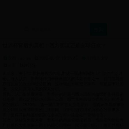
首页
球迷论坛
支持球队展示
球迷文化介绍
世界杯背后的真相：西方阴谋还是全球狂欢？
发布：admin
2025-05-08 18:33:45
1109条浏览

分类：
球迷论坛
近年来，关于“世界杯是西方的阴谋”这一说法在网络上引发了广泛讨
论。有人认为，世界杯作为全球最盛大的体育赛事之一，背后隐藏着
西方国家的政治和经济目的。这种观点并非空穴来风，而是基于对历
史、文化和国际关系的深入分析。
首先，从历史角度来看，世界杯的起源与西方国家的殖民扩张有着密
切关系。现代足球运动起源于英国，而世界杯的创办也离不开欧洲国
家的推动。1930年，第一届世界杯在乌拉圭举行，但真正主导赛事发
展的却是欧洲和南美的足球强国。这种以西方国家为核心的赛事体
系，使得其他地区的国家在参与过程中往往处于被动地位。
其次，从经济角度来看，世界杯的商业化程度极高，而主要的赞助商
和转播权大多掌握在西方跨国公司手中。据不完全统计，每届世界杯