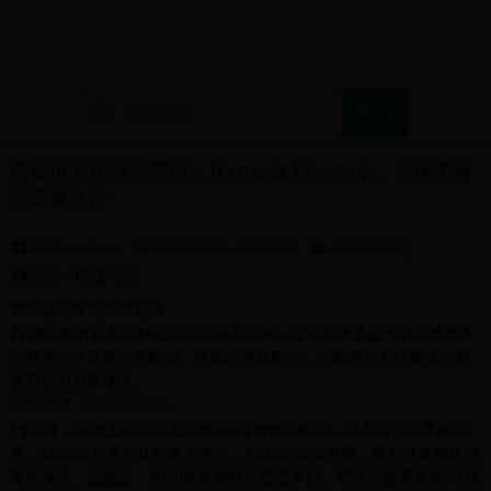
首页
球迷论坛
支持球队展示
球迷文化介绍
历届世界杯冠军回顾：从1930年到2022年，足球王者
的荣耀之路
发布：admin
2025-06-04 01:13:51
2276条浏览

分类：
球迷论坛
世界杯冠军的传奇史诗
自1930年首届世界杯在乌拉圭举办以来，这项全球最盛大的足球赛事
已经见证了无数传奇时刻。让我们穿越时空，回顾那些在绿茵场上创
造历史的冠军球队。
早期辉煌（1930-1950）
1930年，东道主乌拉圭在决赛中4-2击败阿根廷，成为首个世界杯冠
军。1934年意大利队在本土夺冠，1938年成功卫冕，成为首支蝉联冠
军的球队。二战后，1950年世界杯在巴西举行，乌拉圭在著名的"马拉