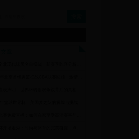
门文章
韩国全北现代球员名单揭晓：新赛季阵容分析与战术展望
2018年北京首钢男篮征战CBA联赛回顾：激情与遗憾并存的赛季征程
央视发表声明：世界杯转播权争议背后的真相与未来展望
10年篮球世界杯：美国梦之队的辉煌与挑战
NBA比赛免费直播：如何在家享受高清赛事与最新战况解析
世界杯开场走秀：时尚与体育的完美碰撞，点燃全球激情