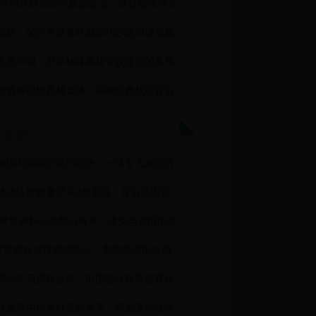
2019年NBA球员场均数据盘点：谁是最强得分王与全能战士？
深度解析：如何在世界杯期间巧妙运用球员购买选项提升球队实力
央视发表声明：世界杯转播权争议背后的真相与未来展望
詹俊激情解说世界杯直播：揭秘经典战役背后的故事与数据分析
新发布
昨晚韩国与德国的激烈对决：一场令人难忘的世界杯比赛
中国跳水队世锦赛罕见0分表现，背后原因引人深思
1990年世界杯上的黑马传奇：捷克与美国的足球历史性交锋
当C罗世界杯进球瞬间响起：那些经典配乐如何点燃全球球迷的激情
赛闫子贝勇夺金牌，中国游泳队再创辉煌
浏阳球迷喜中世界杯足彩大奖，背后竟有这些不为人知的故事！