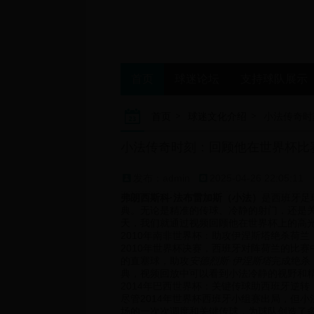
首页
球迷论坛
支持球队展示
首页
球迷文化介绍
小法传奇时
小法传奇时刻：回顾他在世界杯比
发布：admin
2025-04-26 22:05:11
弗朗西斯科·法布雷加斯（小法）
是西班牙足
典。无论是精准的传球、冷静的射门，还是
天，我们就通过视频回顾他在世界杯上的高
2010年南非世界杯：助攻伊涅斯塔绝杀荷兰
2010年世界杯决赛，西班牙对阵荷兰的比
的直塞球，助攻
安德烈斯·伊涅斯塔
完成绝杀
典，视频回放中可以看到小法冷静的视野和
2014年巴西世界杯：关键传球助西班牙逆转
尽管2014年世界杯西班牙小组赛出局，但
场的一次次调度和关键传球，为球队创造了