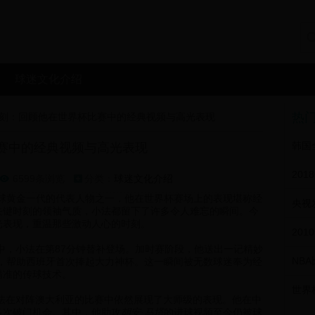
球迷文化介绍
热
刻：回顾他在世界杯比赛中的经典视频与高光表现
赛中的经典视频与高光表现
6599条浏览
分类：
球迷文化介绍

球黄金一代的代表人物之一，他在世界杯赛场上的表现堪称经
关键时刻的领袖气质，小法都留下了许多令人难忘的瞬间。今
光表现，重温那些激动人心的时刻。
20
赛中，小法在第87分钟替补登场。加时赛阶段，他送出一记精妙
，帮助西班牙首次捧起大力神杯。这一瞬间被无数球迷奉为经
精准的传球技术。
小法在对阵澳大利亚的比赛中依然展现了大师级的表现。他在中
多次破门机会。其中，他助攻
胡安·马塔
的进球视频至今仍被球