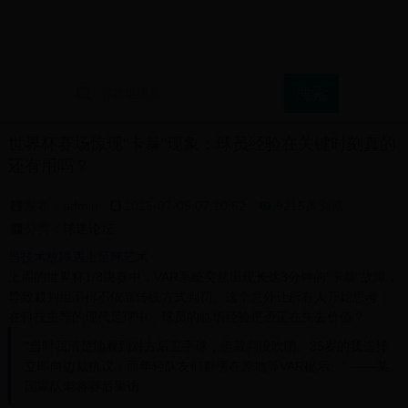
首页
球迷论坛
支持球队展示
球迷文化介绍
世界杯赛场惊现"卡暴"现象：球员经验在关键时刻真的
还有用吗？
发布：admin
2025-07-05 07:10:52
9215条浏览

分类：
球迷论坛
当技术故障遇上足球艺术
上周的世界杯1/8决赛中，VAR系统突然出现长达3分钟的"卡暴"故障，
导致裁判组不得不依靠传统方式判罚。这个意外让所有人开始思考：
在科技主导的现代足球中，球员的临场经验是否正在失去价值？
"当时我清楚地看到对方后卫手球，但裁判没吹哨。35岁的我选择
立即向边裁抗议，而年轻队友们都愣在原地等VAR提示。" ——某
国家队老将赛后采访