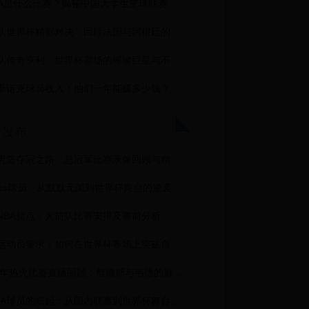
HUBA是什么比赛？揭秘中国大学生篮球联赛的激情与魅力
法国队世界杯精彩对决：回顾法国与阿根廷的巅峰之战视频集锦
法国队传奇亨利：世界杯赛场的璀璨巨星与不朽传奇
揭秘斯诺克球员收入：他们一年能赚多少钱？世界杯体育之外的另类财富
新发布
辽宁男篮夺冠之路：总冠军比赛录像回顾与精彩瞬间分析
Doblas球员：从默默无闻到世界杯舞台的逆袭之路，他的故事激励无数人
今日NBA焦点：火箭队比赛安排及赛前分析，球迷不容错过！
长跑运动员要求：如何在世界杯赛场上突破自我极限？
2011年热火比赛直播回顾：詹姆斯与韦德的巅峰对决
鹏CBA球员的崛起：从国内联赛到世界杯舞台的蜕变