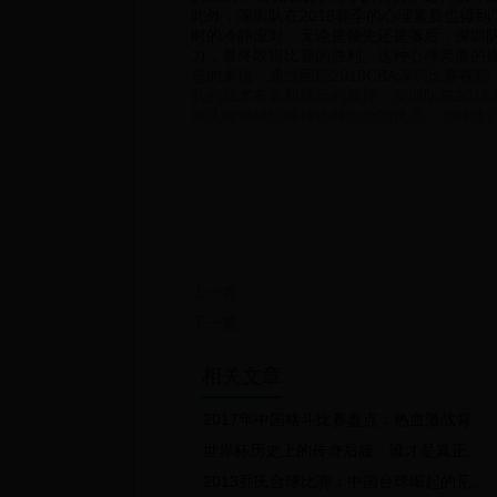
此外，深圳队在2018赛季的心理素质也得
时的冷静应对。无论是领先还是落后，深圳
力，最终取得比赛的胜利。这种心理素质的提
总的来说，通过回顾2018CBA深圳比赛
队的战术布置和球员的发挥。深圳队在201
圳队能够继续保持这种出色的状态，为球迷
上一篇
下一篇
相关文章
2017年中国格斗比赛盘点：热血激战背后的荣耀与遗憾
世界杯历史上的传奇后腰：谁才是真正的中场大师？
2013乔氏台球比赛：中国台球崛起的见证与辉煌