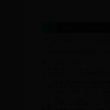
首页
球迷论坛
支持球队展示
首页
球迷论坛
回顾2018CB
回顾2018CBA深圳比赛视频：精
发布：admin
2025-06-30 03:09:32
2018年的CBA赛季，深圳队的表现无疑
通过比赛视频的回顾，我们不仅能重温那些
挥。
首先，深圳队在2018赛季的进攻端展现出
战中的默契配合。特别是外援的出色表现，
土球员的成长也不容忽视，他们在防守端的
分数。
其次，深圳队的防守策略在2018赛季也表
到球队在防守端的轮转换位和协防补防。尤
的回防，成功限制了对手的得分。这种防守