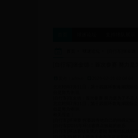
首页
球迷论坛
支持球队展示
首页
球迷论坛
[自行车]张金
[自行车]张金德：首次参赛 努力是
发布：admin
2026-02-16 02:04:04
北京时间7月11日，第十四届环青海湖国际
但是努力依旧。
[自行车]张金德：首次参赛 努力是为了不丢
北京时间7月11日，第十四届环青海湖国际
但是努力依旧。
相关报道：
[自行车]环湖赛 何赛因有他自己的特殊记忆
[自行车]2015年环法赛终点线前的欢乐
[自行车]环法赛结束第六赛段 斯蒂巴乱战取
[自行车]铁岭万人骑游大会在莲花湖景区举行