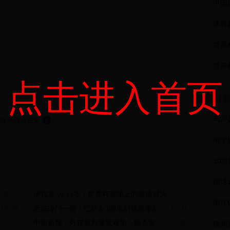
世界
世界
点击进入首页
最
马卢
展开阅读全文
⇓
南非
国
09-27
伊拉克 vs 日本：世界杯赛场上的激情对决
06-21
阳江
09-18
足坛冷门一夜！巴萨3-3国米剑指赛季3冠王，C罗哑火无缘亚冠决赛
02-11
02-01
中超新规：外籍裁判重返赛场，能否提升比赛公正性？
10-08