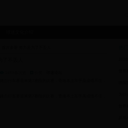
球迷文化介绍
热
德：首次参赛 努力是为了不丢人
202
为了不丢人
3459条浏览
分类：
球迷论坛

公路自行车赛迎来第7赛段的比赛，青海本土车手虽成绩不佳，
德国
人
公路自行车赛迎来第7赛段的比赛，青海本土车手虽成绩不佳，
世界
胜