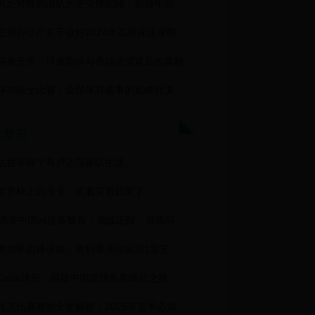
中国男足对阵德国队历史交锋回顾：那些年我们与世界杯冠军的较量
体育总局办公厅关于做好2024年高校保送录取优秀运动员有关事宜的通知
杯未开售，球迷期待与市场冷清背后的真相
杯与骑士比赛：全球体育盛事的巅峰对决
新发布
达世界杯？马卢达国家队生涯
世界杯上的卡卡，笑着笑着就哭了
10世锦赛中国vs波多黎各：激战正酣，谁将问鼎荣耀之巅？
踢球者德甲边锋评级：奥利塞洲际级第1堂安律第2，萨内国脚级第4
Cuba球员：揭秘中国篮球新星崛起之路
德州扑克比赛赛制全面解析，2025年选手必知的9种晋级方式与技巧