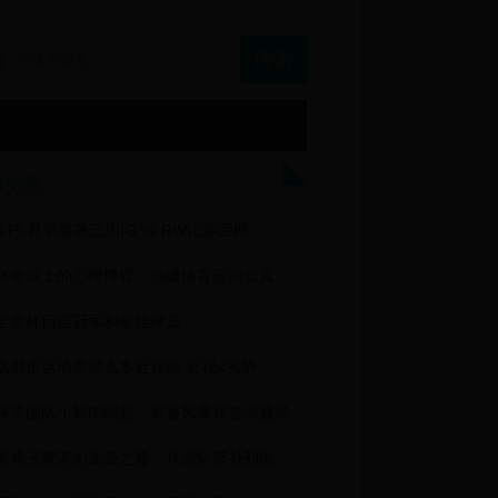
门文章
0LPL夏季赛第三周IG vs RW比赛回顾
世界杯赛场上的心理博弈：顶级体育运动员真的不会紧张吗？
世界杯历届冠军和最佳球员
为什么射击运动员那么多近视眼 近视≠劣势，训练与科技的结晶
杯英国队小鲜肉崛起：青春风暴席卷绿茵场
乒乓名将王梦涛的逆袭之路：从省队替补到世界杯冠军的励志故事