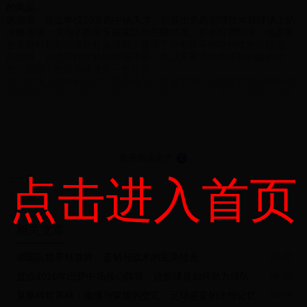
的风采。
佩德里，这位年仅20岁的中场天才，以其出色的控球技术和球场上的
冷静表现，成为了西班牙国家队的关键球员。在小组赛阶段，他多次
在关键时刻帮助球队打破僵局，展现了与年龄不相符的成熟与稳定。
而加维，这位同样年轻的中场球员，也以其充沛的体能和积极的拼
抢，赢得了教练和球迷的一致好评。
除了在场上的出色表现，巴萨球员们在场下的职业态度和团队精神也
同样值得称赞。他们不仅在训练中严格要求自己，更是在团队合作中
展现出了极高的默契和凝聚力。这种精神，不仅为国家队带来了积极
的影响，也成为了世界杯赛场上的一股正能量。
随着比赛的深入，来自巴塞罗那俱乐部的球员们将继续用他们的表现
证明，无论是在诺坎普还是在世界杯的舞台上，他们都是足球世界中
最耀眼的明星之一。让我们一同期待他们在接下来的比赛中，继续为
展开阅读全文
⇓
球迷们带来更加精彩的表现，书写属于他们的传奇故事。
上一篇
点击进入首页
下一篇
相关文章
德国队世界杯首胜：坚韧与战术的完美结合
05-20
盘点2016年巴萨中场核心阵容：这些球员如何助力球队统治欧洲足坛？
06-10
莫斯科世界杯：激情与荣耀的交汇，足球盛宴的永恒记忆
06-28