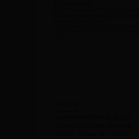
核心球员与战术分析
2013年建业队的战术以防守反击为主，依
的组织能力和徐洋的边路突破是球队进攻的
球队提供了坚实的防守保障。
然而，由于整体实力有限，建业队在那个赛
精神依然赢得了球迷的认可，尤其是本土球
结语
2013年的建业队虽然成绩不佳，但那段经
球迷感到亲切。或许正是这些球员的付出，
上一篇
下一篇
相关文章
日本世界杯国家队图片集锦：蓝武士的荣耀瞬间与热血征程
突尼斯队角球战术大揭秘：世界杯赛场上的制胜关键
回顾历史，展望未来：从二一四世界杯冠军班底看球队的传承与创新