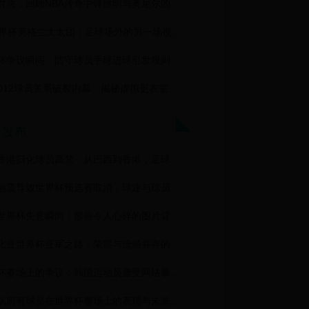
姚鲨对决：回顾NBA传奇中锋姚明与奥尼尔的经典比赛瞬间
06世界杯英格兰太太团：足球场外的另一场视觉盛宴
世界杯争议瞬间：防守球员手球进球引发规则与道德的激烈辩论
FM2012球员关系破裂内幕：揭秘虚拟更衣室里的真实冲突与解决之道
新发布
专访香港归化球员高梵：从巴西到香港，足球梦的跨越与坚持
日本地震导致世界杯预选赛取消，球迷与球员共同面对困境
梅西世界杯失意瞬间：那些令人心碎的图片背后隐藏的故事
哥伦比亚世界杯亚军之路：荣耀与遗憾并存的绿茵传奇
世界杯赛场上的争议：韩国运动员遭受网络暴力背后的故事
首钢队所有球员在世界杯赛场上的表现与未来展望