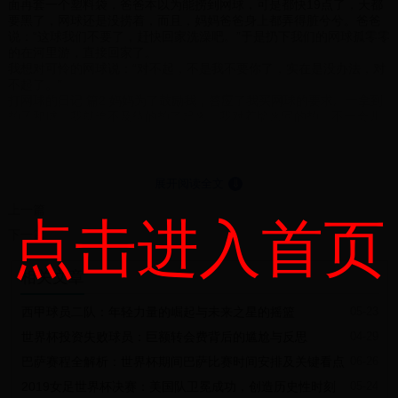
面再套一个塑料袋，爸爸本以为能捞到网球，可是都快19点了，天都
要黑了，网球还是没捞着，而且，妈妈爸爸身上都弄得脏兮兮。爸爸
说：“这球我们不要了，赶快回家洗澡吧。”于是扔下我们的网球孤零零
的在河里游，直接回家了。
我想对可怜的网球说：“对不起，不是我不要你了，实在是没办法，对
不起了。”
打网球的日记 篇2 妈妈为了鼓励我，答应了我买网球的要求。一拿到
拍子和球，我就迫不及待的拍了起来。我对着墙来回的拍，不一会儿
就汗淋淋的，整个人就象从水中捞出来的.一样，浑身上下都湿透了。
妈妈看了就说，就是不能给你买玩的，一玩起来就没个停，注意点，
小心别感冒了。玩累了，在一边休息的时候，我对妈妈说能不能再要
个拍子，来和妈妈打双打，我说可以的，但是得晨航先把单打练好了
展开阅读全文
⇓
再说。我听了爽快的答应了。为了能妈妈对打，我得好好努力了。
上一篇
打网球的日记 篇3 今天，风和日丽。爸爸带我去体育馆学打网球。
点击进入首页
一路上，车水马龙，人来人往，很热闹。一排排像战士一样的大树矗
下一篇
立在道路两旁；一朵朵像蝴蝶一样的花朵镶嵌在草丛中，非常美丽。
不一会，我们就来到了体育馆。体育馆有许多人在走路、做运动。我
相关文章
们找了一个空位置，拿出网球和网球拍，找了一块石头压在皮筋上。
因为我们买得网球是带皮筋的，跟别人不一样（别人要两人打，四周
围着高大的网，这样子打，网球不会“飞”出去。）我们带皮筋的网球，
西甲球员二队：年轻力量的崛起与未来之星的摇篮
05-23
一人可以打，同样也“飞”不出去。我们打起了网球。我第一次打得很
世界杯投资失败球员：巨额转会费背后的尴尬与反思
04-29
轻，网球虽然射了出去，但是却没有弹回来。爸爸看见了，告诉
我：“打网球要用力，球才能弹回来。”我听了爸爸的话，用力地打了出
巴萨赛程全解析：世界杯期间巴萨比赛时间安排及关键看点
06-26
去，网球乖乖地“跑”了回来。爸爸见了，竖起大拇指，表扬我：“这次
2019女足世界杯决赛：美国队卫冕成功，创造历史性时刻
05-24
打得很好。”我听了爸爸的`话，心里美滋滋的。