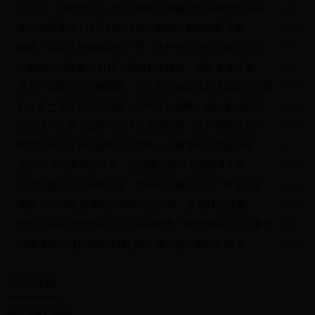
阿尔瓦：西班牙边后卫在世界杯上的精彩表现和未来展望
05-09
世界杯新风尚：球员们为何在绿茵场上佩戴隐形耳塞
05-13
揭秘！远离世界杯的动画世界：这些作品如何俘获观众的心？
05-07
阿根廷0比3惨败世界杯，梅西独木难支，球队未来何去何从？
05-07
湖人对老鹰比赛录像回顾：詹姆斯关键表现助球队逆转老鹰
05-02
尼克斯全体球员名单揭晓：为世界杯预热，篮坛豪门阵容大曝光
05-03
太阳纳什比赛：篮球与足球的激情碰撞，世界杯赛场上的别样风采
05-09
傅园慧仰泳比赛中的坚韧与拼搏：从赛场到人生的启示
05-19
2017年开拓者球员名单：回顾那支潜力无限的青年军
05-04
中国男篮今日生死战直播：关键一役能否逆袭？球迷必看全程分析
05-19
震惊！2018世界杯期间球员飞机失事，多国球员遇难
05-20
如何轻松获取世界杯足球比赛观看票？购票指南与注意事项
05-05
14赛季退役球员的世界杯记忆：那些曾经辉煌的瞬间
04-26
友情链接
404 Not Found