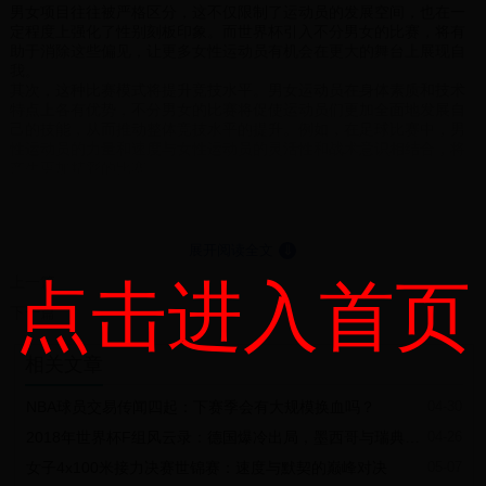
男女项目往往被严格区分，这不仅限制了运动员的发展空间，也在一
定程度上强化了性别刻板印象。而世界杯引入不分男女的比赛，将有
助于消除这些偏见，让更多女性运动员有机会在更大的舞台上展现自
我。
其次，这种比赛模式将提升竞技水平。男女运动员在身体素质和技术
特点上各有优势，不分男女的比赛将促使运动员们更加全面地发展自
己的技能，从而推动整体竞技水平的提升。例如，在足球比赛中，男
性运动员的力量和速度与女性运动员的灵活性和战术意识相结合，将
产生更加精彩的比赛。
然而，不分男女的比赛也面临着一些挑战。首先是规则和赛制的调
整，如何确保比赛的公平性和观赏性，需要赛事组织者进行深入的思
考和设计。其次是运动员的适应问题，不同性别的运动员在训练和比
赛中的需求可能有所不同，如何提供相应的支持和保障，也是需要解
展开阅读全文
⇓
决的问题。
上一篇
点击进入首页
尽管如此，不分男女的比赛无疑为世界杯带来了新的可能性。它不仅
是对传统体育模式的挑战，更是对性别平等和竞技精神的双重追求。
下一篇
随着社会的进步和体育界的发展，我们有理由相信，不分男女的比赛
将成为未来世界杯乃至整个体育界的一大趋势。
相关文章
总之，世界杯引入不分男女的比赛，不仅是对性别平等的积极响应，
也是对体育竞技未来的一次大胆探索。这一变革将重塑我们对体育的
理解，让更多人在公平、公正的环境中追求卓越，共同书写体育历史
NBA球员交易传闻四起：下赛季会有大规模换血吗？
04-30
的新篇章。
2018年世界杯F组风云录：德国爆冷出局，墨西哥与瑞典的生死之战
04-26
女子4x100米接力决赛世锦赛：速度与默契的巅峰对决
05-07