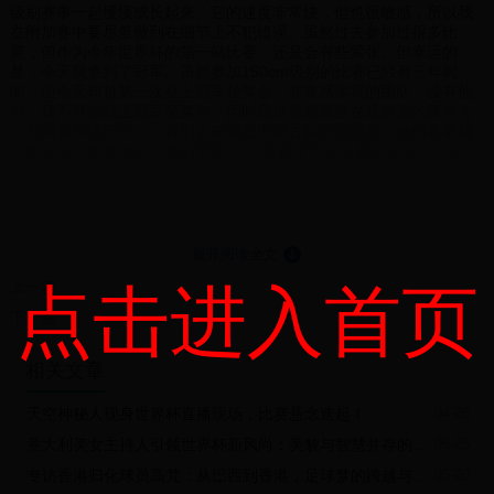
级别赛事一起慢慢成长起来。它的速度非常快，但也很敏感，所以我
在附加赛中要尽量做到在细节上不犯错误。虽然过去参加过很多比
赛，但作为今年世界杯的第一站比赛，还是会有些紧张。但幸运的
是，今天我拿到了冠军。虽然参加150cm级别的比赛已经有三年时
间，但今天却是第一次登上冠军领奖台，非常感谢我的团队，没有他
们，我不可能站上冠军领奖台。同时我也要感谢坐在我身边的两个人
（刘同晏和达日玛），我们之前都是内蒙古队的运动员，他们看着我
一路走来，谢谢他们对我的帮助。”在获得世界杯决赛冠军后，23岁的
蒙全威在新闻发布会中表示。
2018马术世界杯天津站决赛冠军
作为2018浪琴表国际马联（FEI）场地障碍世界杯-中国联赛天津站的
压轴赛事，国际马联四星级路线设计师Paul Weier竭尽所能为参赛骑
手设计了一条极具挑战性的、包含13道障碍、16次跳跃的路线。ABC
展开阅读全文
⇓
三重组合障碍、AB双重组合障碍、砖墙障碍、利物浦水障、三横木、
上一篇
点击进入首页
双横木……在本场比赛中悉数亮相。
2018马术世界杯天津站决赛亚军
下一篇
经过一轮比赛的激烈争夺，刘同晏、达日玛、蒙全威等共计8位骑手从
32位参赛骑手中脱颖而出，拿到附加赛参赛资格。在附加赛中，随着
相关文章
第五位骑手刘同晏登场，比赛掀起高潮，凭借着和自己搭档十几年的
战驹库布齐的良好默契，他们以零罚分、41.44秒拔得头筹，但这一领
先优势被紧随其后登场的达日玛以零罚分、41.29秒迅速超越。伴随着
天空神秘人现身世界杯直播现场，比赛悬念迭起！
04-26
蒙全威压轴登场，全场掀起新的高潮，他与战驹一路疾驰，当顺利飞
意大利美女主持人引领世界杯新风尚：美貌与智慧并存的足球盛宴
06-25
跃最后一道障碍后，时间定格在惊人的39.37秒，绝杀夺冠。
2018马术世界杯天津站决赛季军
专访香港归化球员高梵：从巴西到香港，足球梦的跨越与坚持
05-20
前六名 第一名 蒙全威 Chronos van Sappenleen Z 0 39.37 第二名 达