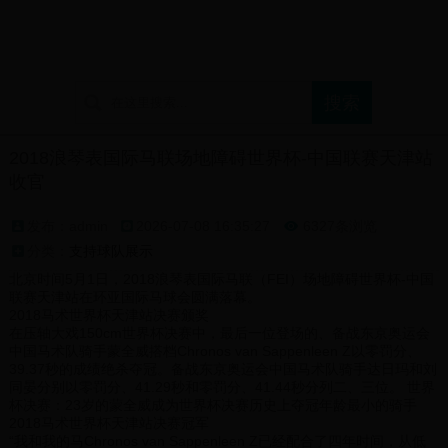
首页
球迷论坛
支持球队展示
球迷文化介绍
2018浪琴表国际马联场地障碍世界杯-中国联赛天津站
收官
发布：admin
2026-07-08 16:35:27
6327条浏览

分类：
支持球队展示
北京时间5月1日，2018浪琴表国际马联（FEI）场地障碍世界杯-中国
联赛天津站在环亚国际马球会圆满落幕。
2018马术世界杯天津站决赛颁奖
在压轴大戏150cm世界杯决赛中，最后一位登场的、备战东京奥运会
中国马术队骑手蒙全威搭档Chronos van Sappenleen Z以零罚分、
39.37秒的成绩绝杀夺冠。备战东京奥运会中国马术队骑手达日玛和刘
同晏分别以零罚分、41.29秒和零罚分、41.44秒分列二、三位。 世界
杯决赛：23岁的蒙全威成为世界杯决赛历史上夺冠年龄最小的骑手
2018马术世界杯天津站决赛冠军
“我和我的马Chronos van Sappenleen Z已经配合了四年时间，从低