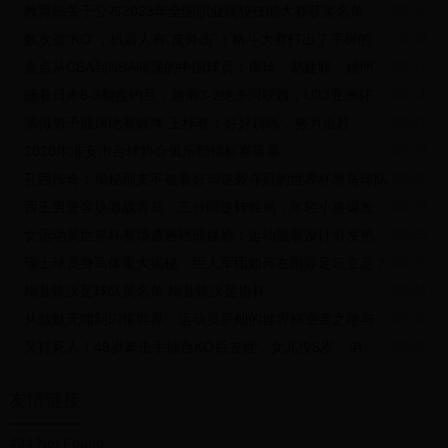
教育部关于公布2023年全国职业院校技能大赛获奖名单的通知
08-12
日玛 擎天柱 0 41.29 第三名 刘同晏 库布齐 0 41.44 第四名 Henry
Turrell Ziemar 0 41.71 第五名 李振强 木星 0 50.77 第六名 边巴次仁
数次被“KO”，机器人有“皮外伤”！格斗大赛打出了宇树的技术底牌？
10-18
High Sky du Sud 4 41.17 130cm分段赛：更小的回转战胜 更快的行
进速度 比利时名将再次登顶 “本场比赛让我们充分领略到了场地障碍
盘点从CBA到NBA闯荡的中国球员：周琦，易建联，姚明
09-17
赛的魅力，更小的回转和更快的行进速度在本场比赛体现的淋漓尽
随着日本5-3翻盘约旦，越南3-2绝杀阿联酋，U23亚洲杯四强定2席
02-14
致，最终，更小的回转路线战胜了更快的行进速度。两位来自比利时
的外籍骑手Patrik Spits和Jolien Maenhaut在通过第9道障碍后选择从
摘得男子蹦床比赛银牌 王梓赛：好好训练，努力追赶
09-21
第11道障碍的内侧进入第10道障碍，这也为他们抢得了更多的比赛时
2020年淮安市台球协会俱乐部锦标赛落幕
07-29
间，最终他们获得冠军和第四名。而额尔登·吉日嘎拉和毛立新虽然整
体行进速度更快，但在这个回转过程中选择从第11道障碍外侧绕行，
孔西传奇：揭秘那支不被看好却逆袭夺冠的世界杯黑马球队
06-22
损失了比赛时间，最终以落后Patrik一秒多的劣势分列第二和第
西王男篮客场激战青岛：三分雨逆转胜局，年轻小将爆发成关键先生
05-29
三。”赛事的一位裁判员表示。
速度与技巧赛冠军
女运动员世界杯赛场遭遇裆部尴尬：运动服装设计引发热议与反思
06-25
130cm分段赛拉开收官日比赛的序幕，来自国际马联的四星级路线设
瑞士球员身高体重大揭秘：巨人军团如何在国际足坛立足？
05-26
计师Paul Weier为骑手出了一道包含12道障碍、14次跳跃的考题。根
据分段赛比赛规则，骑手只有在第一赛段（1-7道障碍）零罚分完赛，
梅县铁汉足球队员名单,梅县铁汉足协杯
08-04
方能获得第二赛段（8-12道障碍）的参赛资格。
世界杯决赛亚军
从默默无闻到闪耀世界：运动员罗灿的世界杯逆袭之路与心路历程
07-15
最终，代表中奥邦成出战的、在4月30日斩获130cm速度与技巧赛冠
又打死人！49岁拳击手擂台KO后去世，女儿仅5岁，弟弟却不悲痛
09-02
军的比利时名将Patrik Spits搭档战驹Veracruz Dh Z凭借更精湛的回转
技术再下一城，以零罚分、33.70秒的成绩，以领先整体行进速度更
快、但回转路线较长的额尔登·吉日嘎拉1.07秒的优势将冠军收入囊
友情链接
中。来自北京队的额尔登·吉日嘎拉和中奥邦成的毛立新分获二、三
名。
404 Not Found
※前六名※