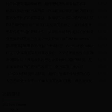
整体来看，运动员技术等级与薪资呈 “阶梯式增长”：从三级到二级，
德甲比赛直播源全解析：如何随时随地观看精彩赛事
04-29
薪资涨幅约 30%；二级到一级，涨幅 50%-100%；一级到运动健将，
涨幅 100%-200%；运动健将到国际级，涨幅可达 300% 以上。
世界杯赛场上的日本明星：日本国家队球员们的闪耀时刻
06-20
热门项目（田径、游泳、篮球、足球）的等级薪资差更显着，冷门项
围棋女子比赛闪耀世界杯：巾帼棋手如何在国际赛场打破性别壁垒？
07-13
目差距相对较小，但核心规律一致 —— 高等级意味着更优质的资源
（训练、赛事、商业合作），进而转化为更高收入。
FM足球经理游戏中球员姓名乱码问题解析：如何修复并避免存档损坏
06-26
对运动员而言，尽早冲击高等级不仅是荣誉追求，更是提升收入的核
申花悍将王珂的足球人生：从青训小将到中超核心的蜕变之路
06-12
心路径。即便退役，高等级也能成为 “薪资敲门砖”，让职业转型更顺
利、收入更稳定。
男篮世界杯英语怎么说？一文带你了解FIBA Basketball World Cup的由来与赛制
05-29
上一篇：运动员技术等级标准对就业方向的影响 下一篇：大专空中乘
[国际赛事]2025 PPA 亚特兰大锦标赛：Anna Leigh Waters再夺三冠，Ben Johns复苏强势夺双金
09-30
务专业以后能干什么？好就业吗？
咨询
印度17岁举重冠军杠铃事故身亡，272公斤器械致命原因解析
08-09
高考生咨询入口
新国际纵队！开拓者队内已包含来自8个国家的球员，是巧合还是偏好国际球员？
09-16
其他学生咨询入口
免责声明：部分稿件来源于网络转载，转载目的在于传递更多信息，
南非世界杯巴西意外不敌荷兰，桑巴军团止步八强
05-24
并不代表本网赞同其观点和对其真实性负责。如涉及作品内容、版权
和其它问题，请在30日内与本网联系，我们将在第一时间删除内容，
《2K20 MT球员查询指南：如何在游戏中快速找到心仪的球星并组建梦幻阵容》
07-16
联系邮箱：543779269@qq.com。
大连足球史上今天：99年大连万达0-1辽足，遭遇职业化后主场首败
10-02
友情链接
404 Not Found
nginx