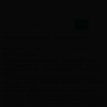
首页
球迷论坛
支持球队展示
球迷文化介绍
不同级别运动员技术等级，薪资待遇差多少？
发布：admin
2025-10-14 20:59:35
8348条浏览

分类：
球迷文化介绍
运动员技术等级不仅是竞技水平的象征，更是薪资待遇的 “分水岭”。
从国际级运动健将到三级运动员，各级别在专业队薪资、商业合作、
退役转型收入上差距显着，尤其在专业体育领域，等级越高，收入层
级越明显。
一、专业运动员：等级决定 “底薪 + 奖金”，差距可达 10 倍以上
专业队（省队、国家队）薪资以 “底薪 + 绩效奖金” 为主，等级直接影
响底薪基数与奖金上限：
国际级运动健将：国家队核心成员多为此级别，底薪普遍 5000-
15000 元 / 月，叠加赛事奖金（如全运会冠军奖金 20 万 - 50 万、亚
运会冠军 50 万 - 100 万），年薪轻松破百万；若有商业代言（如运动
品牌、保健品），代言费可达数百万至数千万，如田径、游泳项目的