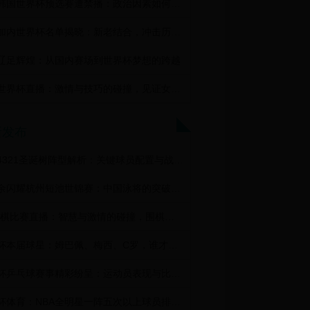
朝鲜韩国世界杯预选赛遭禁播：政治因素如何影响体育赛事传播？
塞尔加内世界杯名单揭晓：新老结合，冲击历史最佳战绩
辽足辉煌：从国内赛场到世界杯梦想的跨越
女曲世界杯直播：激情与技巧的碰撞，见证女子曲棍球的巅峰对决
新发布
米兰4321圣诞树阵型解析：关键球员配置与战术精髓大揭秘
徐嘉余闪耀杭州短池世锦赛：中国泳将的突破与主场荣耀时刻
LG围棋比赛直播：智慧与激情的碰撞，围棋文化的新高度
世界杯本届球星：姆巴佩、梅西、C罗，谁才是真正的足坛霸主？
世界杯乒乓球赛事精彩纷呈：运动员表现与比赛视频解析
世界杯体育：NBA全明星一阵五次以上球员排名深度解析