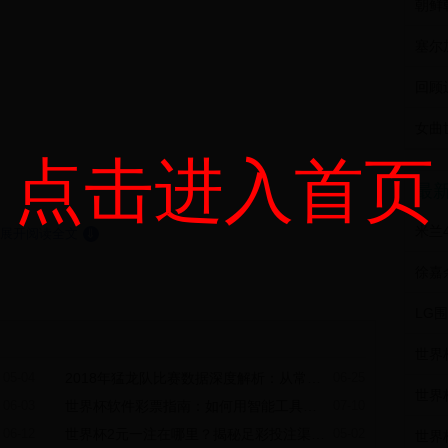
回顾
点击进入首页
最
展开阅读全文
⇓
05-04
2018年猛龙队比赛数据深度解析：从常规赛到总决赛的辉煌征程
06-25
06-03
世界杯软件彩票指南：如何用智能工具提升你的竞彩胜率与乐趣
07-10
06-12
世界杯2元一注在哪里？揭秘足彩投注渠道与技巧
05-02