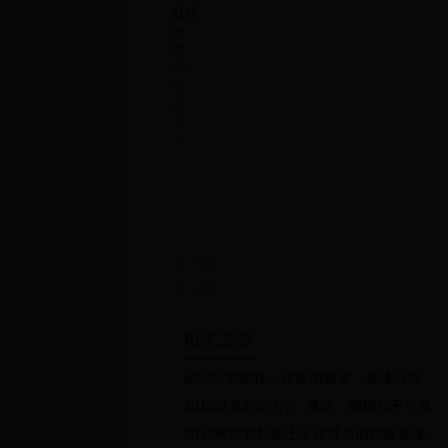
队伍
赛
胜
和
负
得
失
差
分
获得资格
1
柬埔寨
3
3
0
上一篇
0
下一篇
8
3
+5
相关文章
9
晋级决赛周
2
刮刮乐世界杯：球迷的新宠，足球与幸运的完美结合
老挝 (H)
2018世界杯官方v：激情、荣耀与不可复制的足球盛宴全回顾
3
2
2018年世界杯瑞士足球球员的辉煌表现与难忘瞬间回顾
0