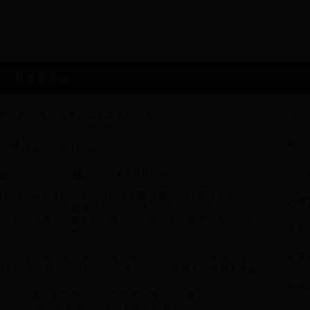
球迷文化介绍
热
球比赛：激烈角逐与全民健身的完美结合
民健身的完美结合
1158条浏览
分类：
球迷文化介绍

重举行，吸引了来自全市各区县的数百名乒乓球爱好者参与。
示技艺的平台，更是推动了全民健身运动的深入开展。
女子双打以及混合双打五个项目。参赛选手年龄跨度大，从十
与其中。比赛现场气氛热烈，观众席上座无虚席，大家都为选
的表现一路过关斩将，最终在决赛中以3:2的比分险胜对手，
仅让我提升了技艺，还结识了许多志同道合的朋友，希望未来能
张华凭借稳定的发挥和出色的战术运用，成功摘得桂冠。张华
动，不仅能锻炼身体，还能培养耐心和专注力。”