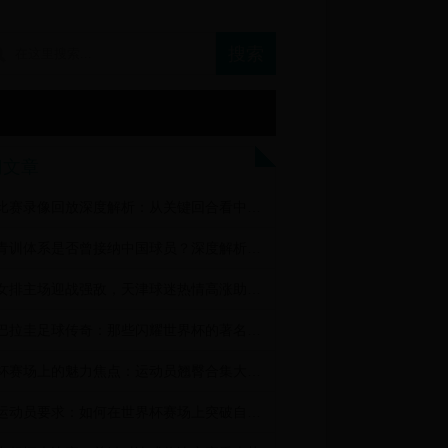
门文章
周琦比赛录像回放深度解析：从关键回合看中国男篮内线核心的成长与挑战
巴萨青训体系是否曾接纳中国球员？深度解析中国足球与拉玛西亚的交集
天津女排主场迎战强敌，天津球迷热情高涨助威团声势浩大
探秘巴拉圭足球传奇：那些闪耀世界杯的著名球员
世界杯赛场上的魅力焦点：运动员翘臀合集大揭秘
长跑运动员要求：如何在世界杯赛场上突破自我极限？