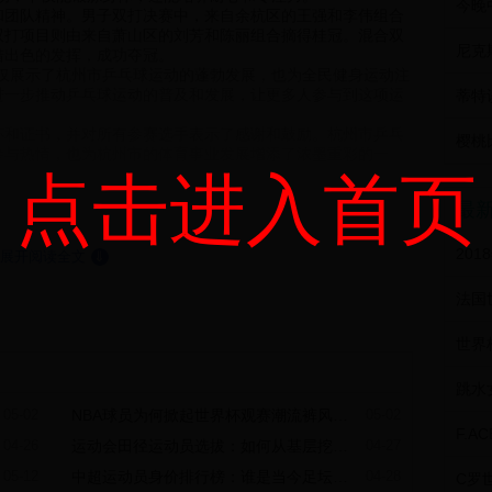
今晚
和团队精神。男子双打决赛中，来自余杭区的王强和李伟组合
双打项目则由来自萧山区的刘芳和陈丽组合摘得桂冠。混合双
借出色的发挥，成功夺冠。
不仅展示了杭州市乒乓球运动的蓬勃发展，也为全民健身运动注
进一步推动乒乓球运动的普及和发展，让更多人参与到这项运
杯和证书，并对所有参赛选手表示了感谢和鼓励。杭州市乒乓
参与热情，也为杭州市的体育事业发展增添了浓墨重彩的一
点击进入首页
最
展开阅读全文
⇓
法国
05-02
NBA球员为何掀起世界杯观赛潮流裤风潮？揭秘球星穿搭背后的时尚密码
05-02
04-26
运动会田径运动员选拔：如何从基层挖掘未来的世界杯体育之星？
04-27
05-12
中超运动员身价排行榜：谁是当今足坛的“金童”？
04-28
C罗