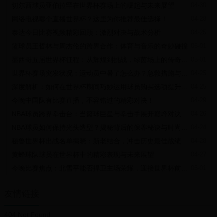
切尔西球员亚伯拉罕在世界杯赛场上的崛起与未来展望
04-30
网络电视哪个直播世界杯？这里为你推荐最佳选择！
04-28
泰达今日比赛视频精彩回顾：激烈对决与战术分析
04-25
篮球员王哲林与周杰伦的跨界合作：体育与音乐的奇妙碰撞
05-01
墨西哥五届世界杯征程：从辉煌到挑战，绿茵场上的传奇与梦想
05-01
世界杯赛场突发状况：运动员中暑了怎么办？急救措施与预防指南
04-25
深度解析：如何在世界杯期间巧妙运用球员购买选项提升球队实力
04-25
今晚中国队有比赛直播，不容错过的精彩对决！
04-29
NBA球员跨界拳击台：当篮球巨星与拳击手展开巅峰对决
04-26
NBA球员如何保持光头造型？揭秘背后的保养秘诀与时尚态度
04-24
秘鲁世界杯出战名单揭晓：新老结合，冲击历史最佳战绩
04-28
黄蜂球队球员在世界杯中的精彩表现与未来展望
04-27
今晚比赛焦点：北雪平能否捍卫主场荣耀，迎接世界杯前的最后挑战
05-01
友情链接
404 Not Found