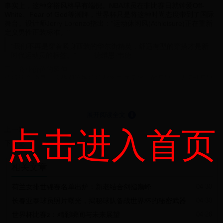
事实上，这种穿搭风格早有端倪。NBA球员在非比赛日就钟爱Off-
White、Fear of God等潮牌，世界杯只是将这种时尚态度带到了国际
舞台。设计师Jerry Lorenzo指出："运动休闲风(Athleisure)正在重新
定义男性正装标准。"
"我们不再是穿着紧身西装的华尔街精英，舒适有型的穿搭才是新
时代运动员的标签。" —— 德维恩·韦德
三、商业价值的延伸
值得注意的是，这些潮流裤往往都来自球员代言的品牌。某运动品牌
市场总监透露："世界杯期间球星穿搭的曝光量，抵得上常规赛季一个
月的社交媒体宣传。"据统计，某款球员同款裤装销量在世界杯期间暴
涨300%。
詹姆斯同款束脚裤售价$299，48小时内售罄
展开阅读全文
⇓
字母哥选择的迷彩款成为今夏最火单品
上一篇
点击进入首页
库里带火的运动短裤套装引发模仿热潮
这种穿搭革命不仅改变了运动员的着装规范，更折射出当代体育明星
下一篇
在时尚领域日益增长的影响力。下次大赛，我们或许会看到更多打破
常规的球员穿搭。
相关文章
荷兰女排世锦赛名单出炉：新老结合剑指巅峰
04-30
长春亚泰球员照片曝光，揭秘球队备战世界杯的秘密武器
04-30
世界杯比赛z：精彩瞬间与未来展望
04-26