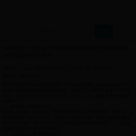
首页
球迷论坛
支持球队展示
球迷文化介绍
NBA球员为何掀起世界杯观赛潮流裤风潮？揭秘球星
穿搭背后的时尚密码
发布：admin
2025-05-02 05:12:58
9118条浏览

分类：
球迷论坛
最近卡塔尔世界杯看台上出现了一个有趣的现象：越来越多NBA球星
穿着宽松舒适的潮流裤现身观众席，这种跨界穿搭风格迅速引发球迷
热议。究竟是什么让这些篮球巨星们放弃了正装，选择了更休闲的街
头风格？
一、舒适度成为首要考量
勒布朗·詹姆斯、凯文·杜兰特等球星在接受采访时都提到，长途飞行后
穿着西装看球实在太束缚。潮流裤不仅透气性好，其弹性面料更能适
应长时间坐姿。"看球4个小时，我可不想被西裤勒得难受"，一位不愿
透露姓名的全明星球员这样说道。
二、街头文化与体育的完美融合