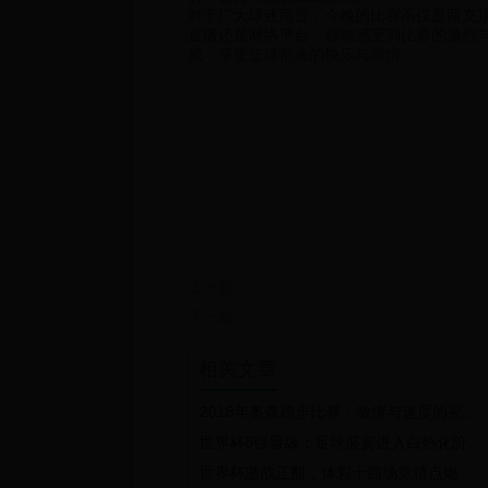
对于广大球迷而言，今晚的比赛不仅是两支
直播还是网络平台，都能感受到比赛的激烈
威，享受篮球带来的快乐与激情。
上一篇
下一篇
相关文章
2018年奥森跑步比赛：激情与速度的完美碰撞
世界杯8强晋级：足球盛宴进入白热化阶段，谁将问鼎最终荣耀？
世界杯激战正酣，体彩十四场竞猜点燃球迷热情