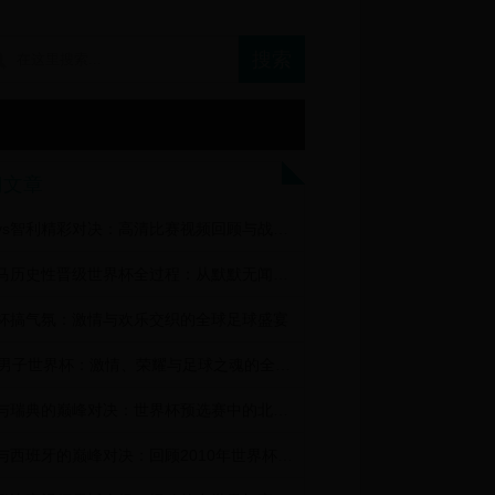
门文章
韩国vs智利精彩对决：高清比赛视频回顾与战术分析
巴拿马历史性晋级世界杯全过程：从默默无闻到闪耀世界舞台
杯搞气氛：激情与欢乐交织的全球足球盛宴
FIFA男子世界杯：激情、荣耀与足球之魂的全球盛宴
挪威与瑞典的巅峰对决：世界杯预选赛中的北欧德比
荷兰与西班牙的巅峰对决：回顾2010年世界杯决赛的经典之战