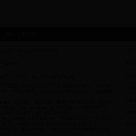
球迷文化介绍
热
赛直播NBA，精彩对决不容错过！
不容错过！
7750条浏览
分类：
球迷文化介绍

场视觉盛宴。洛杉矶湖人队与波士顿凯尔特人队这两大传统豪
世界
事之一。两支队伍历史上多次在季后赛中相遇，每一次的碰撞
 James）状态正佳，他不仅在进攻端有着出色的表现，防守端
图姆（Jayson Tatum）也不甘示弱，他的快速成长和全
的直接对话，将是今晚比赛的最大看点。
队协作也将决定比赛的最终走向。湖人队在教练弗兰克·沃格尔
快速转换进攻；而凯尔特人队则在布拉德·史蒂文斯（Brad
人技术的结合。两支风格迥异的球队如何在比赛中发挥各自的优