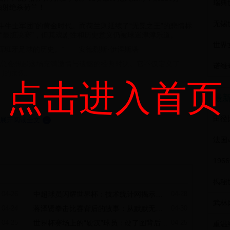
抽射绝杀荷兰！
无锡
斗牛士军团”的黄金时代。而荷兰则延续了“无冕之王”的悲情标
为“最脏决赛”，但其戏剧性和历史意义仍被球迷津津乐道。
西班牙足球的历史。”——安德烈斯·伊涅斯塔
们总会想起这场充满激情与遗憾的经典对决。它不仅定义了
制的案例。
点击进入首页
最
展开阅读全文
⇓
19
04-26
中超球员闪耀世界杯：技术统计网揭示他们的出色表现
04-28
04-24
蒋泽贤拳击比赛背后的故事：从默默无闻到世界舞台的逆袭之路
04-30
04-25
世界杯赛场上的“硬汉”球员：硬了图背后的故事与精神
04-25