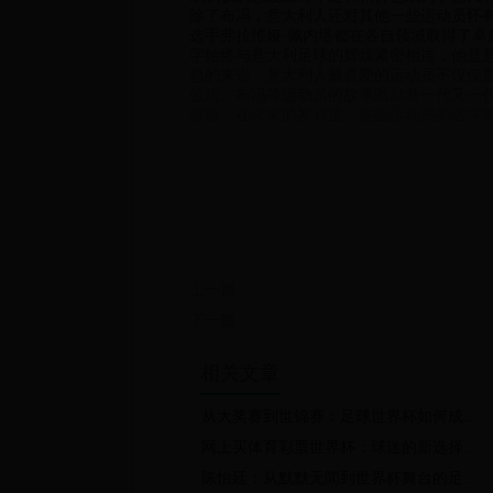
除了布冯，意大利人还对其他一些运动员怀
选手弗拉维娅·佩内塔都在各自领域取得了
字始终与意大利足球的辉煌紧密相连，他是
总的来说，意大利人最喜爱的运动员不仅仅
值观。布冯等运动员的故事激励着一代又一
骄傲。在未来的岁月里，这些运动员的名字
上一篇
下一篇
相关文章
从大奖赛到世锦赛：足球世界杯如何成为全球体育盛事的巅峰之战
网上买体育彩票世界杯：球迷的新选择与注意事项
陈怡廷：从默默无闻到世界杯舞台的足球追梦者