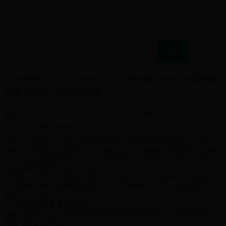
首页
球迷论坛
支持球队展示
球迷文化介绍
【数据更新】：2025年4月14日詹姆斯·哈登常规赛最
新数据统计_手机网易网
发布：admin
2025-08-25 19:41:06
757条浏览

分类：
球迷文化介绍
今日（2025年4月14日）快船收官战，客场挑战金州勇士队，快船以
124：119历经加上战胜对手，取得八连胜。詹姆斯·哈登本场出战48
分钟，全场投篮23投13中，三分8投5中，罚球9中8，得到39分7板10
助2抢断2封盖6次失误，历史总得分达到27664分。
本赛季，哈登共出场次数79场，总出场时间为2789分钟，共得到1802
分456板687助118抢断55封盖，另外还有341次失误。共获得过37次
两双，3次三双。
打开网易新闻 查看精彩图片
快船以50胜32负，本赛季常规赛最终排名西部第5位，季后赛首轮快
船将与掘金展开对决。