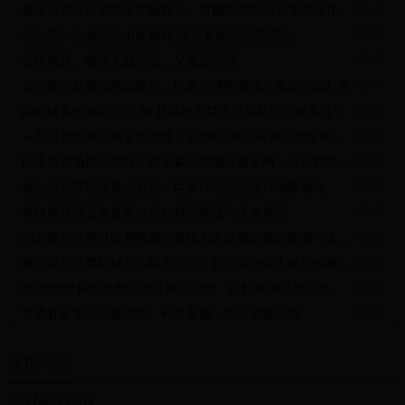
全运会女足比赛奖金大幅提升，巾帼英雄能否迎来职业化春天？
05-31
1、最高得分：61
2、最高篮板数：17
胡尔克：去年我在中超踢球 现在竟然入选巴西队
08-07
3、最高助攻：21
4、最高抢断：8
在阿根廷，梅西无处不在，又无处可寻
08-02
5、最高封盖数：5
埃德森：从曼城到世界杯，巴西门神的巅峰之路与关键扑救
06-26
6、最高投篮次数：41
7、最高投篮命中数：20
踩断链条的3000瓦大腿 从场地车世界冠军到职业健美选手
07-23
8、最高三分数：23
一龙最新比赛视频直播回顾：震撼KO瞬间与赛后独家专访全记录
06-22
9、最高三分命中数：10
10、最高罚球数：27，命中24个
跆拳道赛场惊天逆转！绝杀瞬间视频引爆全网，这记回旋踢太燃了！
07-12
11、最高失误数：12
泰达俱乐部球员身价分析：世界杯前的转会市场新动向
06-01
喜欢的朋友可以关注我，每天与您分享更多NBA相关！
黄蜂球队球员在世界杯中的精彩表现与未来展望
04-27
河北青少年网球比赛视频：展现未来之星的精彩瞬间与体育精神
06-25
塞尔维亚世界杯球员闪耀卡塔尔：盘点那些令人难忘的瞬间与未来之星
06-13
2026世界杯预选赛亚洲区精彩回放：日韩澳伊强势晋级，国足遗憾出局
05-24
世界杯扩军！乌兹别克、约旦晋级，国足遗憾出局
08-06
友情链接
404 Not Found