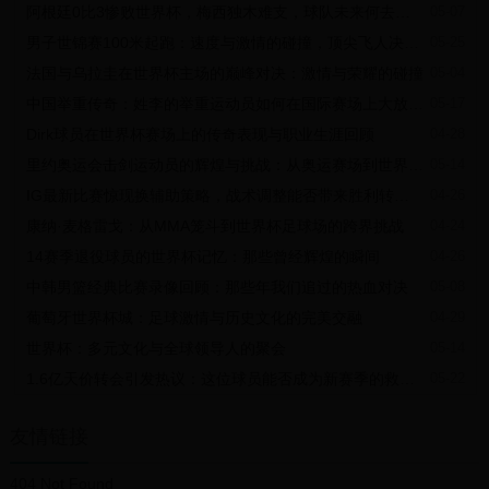
阿根廷0比3惨败世界杯，梅西独木难支，球队未来何去何从？
05-07
年世界杯，那些挥手告别的球员，用他们的职业生涯告诉我们：只要
心中有热爱，什么时候开始都不算晚，什么时候结束也都值得尊敬。
男子世锦赛100米起跑：速度与激情的碰撞，顶尖飞人决战赛道
05-25
法国与乌拉圭在世界杯主场的巅峰对决：激情与荣耀的碰撞
05-04
中国举重传奇：姓李的举重运动员如何在国际赛场上大放异彩
05-17
Dirk球员在世界杯赛场上的传奇表现与职业生涯回顾
04-28
里约奥运会击剑运动员的辉煌与挑战：从奥运赛场到世界杯舞台
05-14
IG最新比赛惊现换辅助策略，战术调整能否带来胜利转机？
04-26
康纳·麦格雷戈：从MMA笼斗到世界杯足球场的跨界挑战
04-24
14赛季退役球员的世界杯记忆：那些曾经辉煌的瞬间
04-26
中韩男篮经典比赛录像回顾：那些年我们追过的热血对决
05-08
葡萄牙世界杯城：足球激情与历史文化的完美交融
04-29
世界杯：多元文化与全球领导人的聚会
05-14
1.6亿天价转会引发热议：这位球员能否成为新赛季的救世主？
05-22
友情链接
404 Not Found