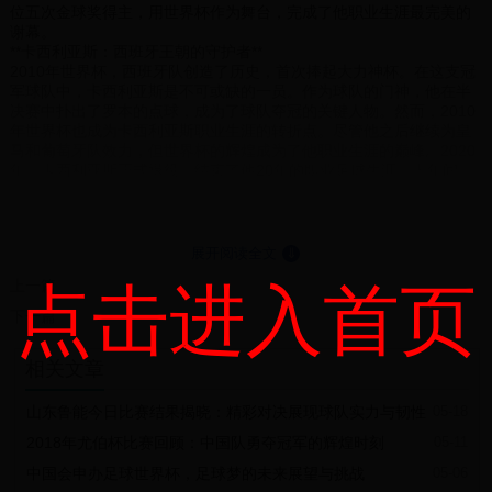
位五次金球奖得主，用世界杯作为舞台，完成了他职业生涯最完美的
谢幕。
**卡西利亚斯：西班牙王朝的守护者**
2010年世界杯，西班牙队创造了历史，首次捧起大力神杯。在这支冠
军球队中，卡西利亚斯是不可或缺的一员。作为球队的门神，他在半
决赛中扑出了罗本的点球，成为了球队夺冠的关键人物。然而，2010
年世界杯也成为卡西利亚斯职业生涯的转折点。尽管他之后继续为皇
马和葡萄牙队效力，但世界杯的辉煌成为了他职业生涯的巅峰。2020
年，卡西利亚斯正式退役，结束了他20年的职业足球生涯。十年间，
他从一位青涩的门将成长为一代传奇，而2010年世界杯，是他职业生
涯最闪耀的回忆。
**皮尔洛：优雅中场的最后谢幕**
2010年世界杯，33岁的皮尔洛依然是意大利队的中场核心。尽管意大
展开阅读全文
⇓
利队在小组赛中表现不佳，但皮尔洛依然用他标志性的长传和精准的
上一篇
点击进入首页
传球盘活了球队的进攻。然而，意大利队在1/8决赛中被西班牙队击
败，止步16强。赛后，皮尔洛宣布退出国家队，结束了他11年的国家
下一篇
队生涯。十年后，皮尔洛在尤文图斯完成了职业生涯的谢幕，但2010
年世界杯，依然是他心中最难忘的记忆。
相关文章
**十年轮回，传奇永存**
2010年世界杯，不仅是一场足球盛宴，更是一场告别仪式。那些在世
界杯后退役的老将们，用自己的职业生涯诠释了热爱与坚持。他们也
山东鲁能今日比赛结果揭晓：精彩对决展现球队实力与韧性
05-18
许离开了球场，但他们的精神永远留在了世界杯的舞台上。十年过去
2018年尤伯杯比赛回顾：中国队勇夺冠军的辉煌时刻
05-11
了，当我们回望这些球员的世界杯之旅时，依然能感受到他们对足球
的无限热爱和对胜利的执着追求。
中国会申办足球世界杯，足球梦的未来展望与挑战
05-06
足球的魅力，不仅在于胜利，更在于那些为热爱而奋斗的瞬间。2010