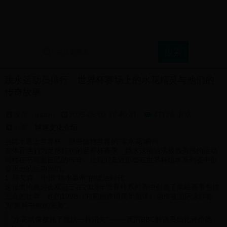
首页
球迷论坛
支持球队展示
球迷文化介绍
跳水运动员排行：世界杯赛场上的水花精灵与他们的
传奇故事
发布：admin
2025-05-02 17:40:31
4712条浏览

分类：
球迷文化介绍
当跳水遇上世界杯：那些惊艳世界的"零水花"瞬间
在体育迷们为足球狂欢的世界杯赛季，跳水这项追求极致美感的运动
同样在书写着自己的传奇。让我们走近那些在世界杯跳水系列赛中创
造历史的运动员们。
1. 陈艾森：中国"跳水皇帝"的统治时代
这位里约奥运会双冠王在2018年世界杯系列赛中创造了单站赛事包揽
三金的壮举。他的109B（向前翻腾四周半屈体）动作被国际泳联称
为"教科书般的完美"。
"水花就像被施了魔法一样消失" —— 英国BBC解说员如此评价他