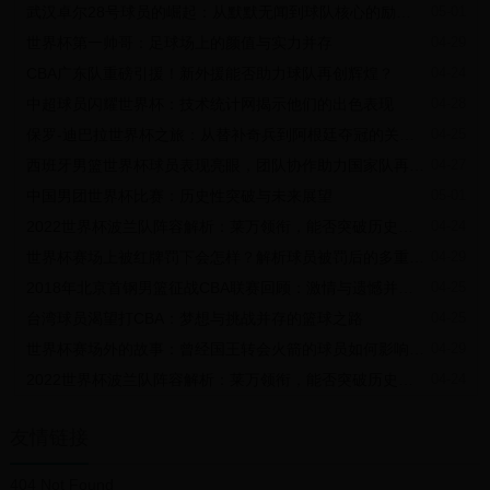
武汉卓尔28号球员的崛起：从默默无闻到球队核心的励志故事
05-01
世界杯第一帅哥：足球场上的颜值与实力并存
04-29
CBA广东队重磅引援！新外援能否助力球队再创辉煌？
04-24
中超球员闪耀世界杯：技术统计网揭示他们的出色表现
04-28
保罗-迪巴拉世界杯之旅：从替补奇兵到阿根廷夺冠的关键先生
04-25
西班牙男篮世界杯球员表现亮眼，团队协作助力国家队再创辉煌
04-27
中国男团世界杯比赛：历史性突破与未来展望
05-01
2022世界杯波兰队阵容解析：莱万领衔，能否突破历史最佳战绩？
04-24
世界杯赛场上被红牌罚下会怎样？解析球员被罚后的多重影响
04-29
2018年北京首钢男篮征战CBA联赛回顾：激情与遗憾并存的赛季征程
04-25
台湾球员渴望打CBA：梦想与挑战并存的篮球之路
04-25
世界杯赛场外的故事：曾经国王转会火箭的球员如何影响了NBA
04-29
2022世界杯波兰队阵容解析：莱万领衔，能否突破历史最佳战绩？
04-24
友情链接
404 Not Found