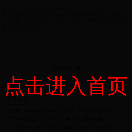
的入水
2. 戴利：英国跳水神童的逆袭之路
从14岁参加世界杯一鸣惊人，到2022年世界杯总决赛夺冠，汤姆·戴
利用18年时间证明了坚持的力量。他标志性的"煎饼式"入水技术至今
仍是各国选手模仿的对象。
世界杯金牌数：9枚
独创动作：207B（向后翻腾三周半屈体）
近三届世界杯奖牌榜（男子10米台）
年份
金牌
银牌
铜牌
杨健（中国）
戴利（英国）
邦达尔（乌克兰）
2022
陈艾森（中国）
米尼巴耶夫（俄罗斯）
威尔（墨西哥）
2018
水花控制的秘密：从3个维度解析顶尖选手
展开阅读全文
⇓
通过慢镜头分析发现，顶级跳水运动员都掌握了这些核心技术：
入水角度
：精确控制在90±2度范围内
上一篇
点击进入首页
身体紧绷度
：入水瞬间肌肉收缩达到最大张力
手腕动作
：最后0.5秒的"切水"技巧
下一篇
本文数据统计截至2023年世界杯跳水系列赛。下届赛事将于2024年2
月在德国柏林举行，届时我们将见证新一代"水花杀手"的诞生。
相关文章
美国布朗篮球运动员的崛起与他们在世界杯赛场上的辉煌表现
05-01
2007年斯诺克世锦赛：传奇对决与历史性时刻的回顾
04-30
2023年乒乓球世界杯：日本与德国的巅峰对决与未来展望
04-29