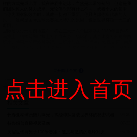
样的方式完成比赛，我在决赛中进球，当然是非常特别的，但这是我
们团队惊人的努力成果。无论俱乐部有什么不同，或者个人的竞争，
当你为国家队效力时，其他一切都不重要。你只考虑你所代表的人
民……这就是国际足球比赛如此特别的原因，也是世界杯独一无二的
原因。”
国际足联史无前例地宣布，将在三大洲六个国家举办2030年世界杯，
乌拉圭、阿根廷和巴拉圭将各自主办一场比赛，其余比赛将分别在西
班牙、葡萄牙和摩洛哥举行。西班牙曾在1982年举办过世界杯，而摩
洛哥将成为继2010年南非之后第二个举办世界杯的非洲国家。这将是
世界杯比赛首次在葡萄牙举行。国际足联将在12月正式批准申办。
伊涅斯塔：“在某些方面，很难想象本届世界杯会是什么样子，以及它
将如何影响世界足坛。这将是国际足联世界杯首次跨大洲举办，而且
文化也如此多样化，这对我来说也很重要。”
展开阅读全文
⇓
上一篇
点击进入首页
下一篇
相关文章
长春亚泰球员照片曝光，揭秘球队备战世界杯的秘密武器
04-30
特鲁姆普直播视频录像
07-22
历届世锦赛男子100米赛跑：速度与激情的巅峰对决
05-15