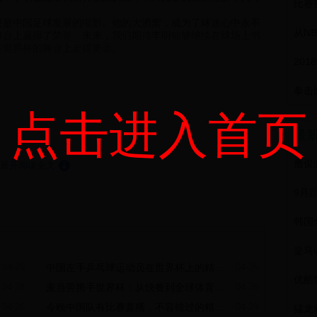
比赛
更是中国足球发展的缩影。他的大酒窝，成为了球迷心中永不
舞台上赢得了荣誉。未来，我们期待李明能够继续在球场上书
在世界杯的舞台上走得更远。
20
拳击
点击进入首页
最
展开阅读全文
⇓
04-29
中国左手乒乓球运动员在世界杯上的精彩表现与未来展望
04-26
04-28
麦当劳携手世界杯：从快餐到全球体育盛宴的奇妙联姻
04-25
04-26
今晚中国队有比赛直播，不容错过的精彩对决！
04-29