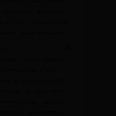
世界杯背后的感人故事：残疾人运动员分级制度如何改变命运
世界杯赛场上的“加压球员”：压力与荣耀并存的足球英雄
与火箭的生死较量：抢七大战直播不容错过
永不褪色的传奇：那些在世界杯赛场上挥手告别的瞬间
新发布
央视解说乌拉圭队世界杯征程：激情与专业的完美结合
英格兰队世界杯征战史：辉煌与遗憾并存，三狮军团能否再创佳绩？
比利时黄金一代的世界杯情书：用热爱书写足球传奇
韩国球员闪耀CBA：从世界杯到中国联赛的跨界传奇与挑战
罗纳尔多世界杯经典数据回顾：6场比赛中的传奇表现
电视直播羽毛世锦赛：全球球迷共享羽毛球盛宴的精彩时刻