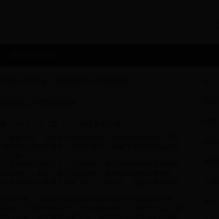
球迷文化介绍
热
中国队力克强敌，展现精湛技艺与坚韧精神
恒大
精湛技艺与坚韧精神
3903条浏览
分类：
球迷文化介绍

令人眼前一亮。面对实力强劲的对手，中国冰球队展现了不屈
了现场观众的阵阵掌声。此次比赛不仅检验了中国冰球队的训
贵的经验。
利的进攻给对手制造了不小的麻烦。特别是在对阵传统冰球强
精准的射门，多次打破对方的防线，最终以微弱的优势胜出，
今届
不仅是中国队在本届世锦赛上的一个转折点，也是中国冰球发
现尤为出色，他的多次关键助攻和进球成为了球队获胜的关
国家出战，我感到非常荣幸。我们团队的每个人都全力以赴，每
到不少困难，但大家都没有放弃，这种团队精神是我们能够取