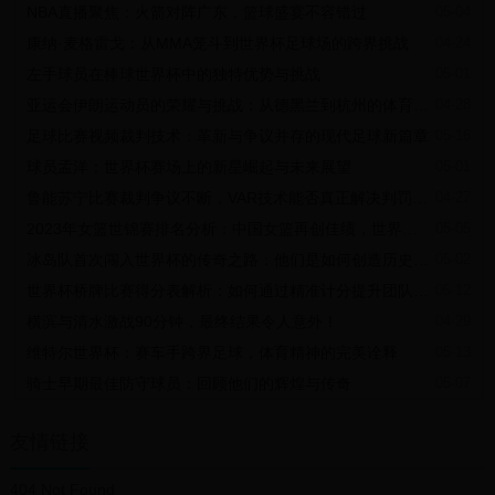
NBA直播聚焦：火箭对阵广东，篮球盛宴不容错过
05-04
康纳·麦格雷戈：从MMA笼斗到世界杯足球场的跨界挑战
04-24
左手球员在棒球世界杯中的独特优势与挑战
05-01
亚运会伊朗运动员的荣耀与挑战：从德黑兰到杭州的体育精神之旅
04-28
足球比赛视频裁判技术：革新与争议并存的现代足球新篇章
05-16
球员孟洋：世界杯赛场上的新星崛起与未来展望
05-01
鲁能苏宁比赛裁判争议不断，VAR技术能否真正解决判罚难题？
04-27
2023年女篮世锦赛排名分析：中国女篮再创佳绩，世界强队争霸激烈
05-05
冰岛队首次闯入世界杯的传奇之路：他们是如何创造历史的？
05-02
世界杯桥牌比赛得分表解析：如何通过精准计分提升团队竞技水平
05-12
横滨与清水激战90分钟，最终结果令人意外！
04-29
维特尔世界杯：赛车手跨界足球，体育精神的完美诠释
05-13
骑士早期最佳防守球员：回顾他们的辉煌与传奇
05-07
友情链接
404 Not Found