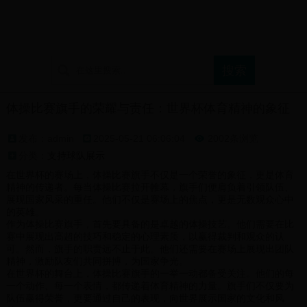
首页
球迷论坛
支持球队展示
球迷文化介绍
体操比赛旗手的荣耀与责任：世界杯体育精神的象征
发布：admin
2025-05-21 06:06:04
2002条浏览

分类：
支持球队展示
在世界杯的赛场上，体操比赛旗手不仅是一个荣誉的象征，更是体育
精神的传递者。每当体操比赛拉开帷幕，旗手们便肩负着引领队伍、
展现国家风采的重任。他们不仅是赛场上的焦点，更是无数观众心中
的英雄。
作为体操比赛旗手，首先要具备的是卓越的体操技艺。他们需要在比
赛中展现出高超的技巧和稳定的心理素质，以赢得裁判和观众的认
可。然而，旗手的职责远不止于此。他们还需要在赛场上展现出团队
精神，激励队友们共同拼搏，为国家争光。
在世界杯的舞台上，体操比赛旗手的一举一动都备受关注。他们的每
一个动作、每一个表情，都传递着体育精神的力量。旗手们不仅要为
队伍赢得荣誉，更要通过自己的表现，向世界展示国家的文化和风